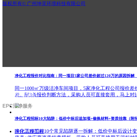
旧厂房改造成洁净车间的造价拆解，涵盖结构加固、暖通
版权所有©
广州坤灵环境科技有限公司
您判断改造还是新建更划算。
洁净工程施工合同12个风险条款：变更签证+工期违约+质保金
做净化工程合同最担心签之前没时间细看，等出了事翻合
间在后期扯皮上。
净化工程报价对比指南：同一项目5家公司差价超过120万的原因拆解
同一1000㎡万级洁净车间项目，5家净化工程公司报价差
扫码咨询方案
差。附3条报价判断方法，采购人员可直接套用，马上对
EPC洁净服务
净化工程招标10大陷阱：低价中标后追加项+偷换材料+资质挂靠（附
净化工程招标10个常见陷阱逐一拆解：低价中标后设计变
医疗洁净工程