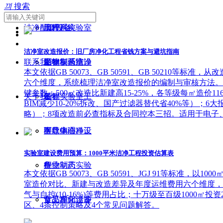
끠
搜索
洁净配套设备
工程
地坪系统
病理科实验室
洁净室改造报价：旧厂房净化工程省钱方案与避坑指南
联系我们
生物制药洁净
彩钢板系统
工程
动物实验室设
本文依据GB 50073、GB 50591、GB 5021
六个维度，系统梳理洁净室改造报价的编制与审核方法。涵盖七大
键参数；500㎡改造比新建高15-25%，各等级每㎡造价11
关于我们
工程
动物实验室工
备
BIM减少10-20%拆改、国产过滤器替代省40%等）；
略）；8项改造前必查指标及合同控本三招。适用于电子
半导体洁净工
程
医疗病理科设
下载中心
实验室建设费用预算：1000平米洁净工程投资估算表
程
生物制药实验
备
行业动态
本文依据GB 50073、GB 50591、JGJ 91等
室造价对比、新建与改造差异及年度运维费用六个维度，系统梳
气与自控(10-16%)等费用占比；十万级至百级1000㎡投
食品车间洁净
室工程
食品净化设备
区、4条控制策略及4个常见问题解答。