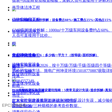
值表+供应商资质核查模板，采购人员可直接用于评标对
半导体洁净工程
动物实验室工程
GMP车间建设总造价拆解：设备费占60%+施工费占25%+其他占15%
GMP车间造价拆解：1000m²十万级车间设备费约占60
生物制药洁净工
人员可直接用于比价。
程
食品净化设备
洁净车间造价表2026：多少钱一平方？（按等级×面积拆解）
无尘车间洁净工
动物实验室设备
洁净车间造价表2026，按十万级/万级/千级/百级四个等
电话：
程
造价的实操方法。致电广州坤灵环境15018770887获取
15018770887
医疗病理科设备
传真：
02084557249
半导体净化设备
邮箱：
PCR核酸检测实验室建设避坑指南：5类常见设计失误+造价拆解+真
jim@gzkunling.com
生物制药净化设
地址：
PCR实验室建设前期如何识别5类常见设计失误，减少验收
广东省广州市番禺区石碁镇永善村南
备
EPC洁净服务
120m²/520m²三种规模的参考造价数据。
路102号6栋
消毒供应中心净