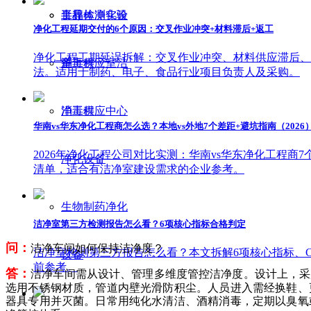
工程
食品检测实验
半导体净化设
净化工程延期交付的6个原因：交叉作业冲突+材料滞后+返工
净化工程工期延误拆解：交叉作业冲突、材料供应滞后、
消毒供应室洁
室工程
备
法。适用于制药、电子、食品行业项目负责人及采购。
净工程
消毒供应中心
华南vs华东净化工程商怎么选？本地vs外地7个差距+避坑指南（2026
2026年净化工程公司对比实测：华南vs华东净化工程
净化设备
清单，适合有洁净室建设需求的企业参考。
生物制药净化
洁净室第三方检测报告怎么看？6项核心指标合格判定
问：
洁净车间如何保持洁净度？
洁净室检测第三方报告怎么看？本文拆解6项核心指标、
设备
前参考。
答：
洁净车间需从设计、管理多维度管控洁净度。设计上，采
选用不锈钢材质，管道内壁光滑防积尘。人员进入需经换鞋、
器具专用并灭菌。日常用纯化水清洁、酒精消毒，定期以臭氧