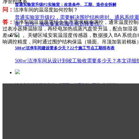
净管控体系。
普通实验室升级P2实验室：改造条件、工期、造价全拆解
问：
洁净车间的温湿度如何控制？
普通实验室升级P2，需要解决围护结构密封、通风系统重建
答：
洁净车间温湿度需结合生产需求精准调控，通常温度控制在 2
期、造价、验收备案和服务商选择要点。
过表冷器降温除湿，再经电加热或蒸汽盘管升温，配合加湿器
差≤5%）。关键区域安装温湿度传感器，数据接入 BA 系
响调控精度，同时通过围护结构保温（墙面、吊顶加装岩棉板
500㎡洁净车间建设要多少天？22个施工节点工期排布表
500㎡洁净车间从设计到竣工验收需要多少天？本文详
洁净车间验收不合格的8种原因：粒子超标+压差+密封拆解
洁净车间验收不合格的8种常见原因逐项拆解，含粒子超
10项验收前自检清单和GB标准依据。
旧厂房改造成洁净车间要多少钱？结构加固+暖通改造+造价对比