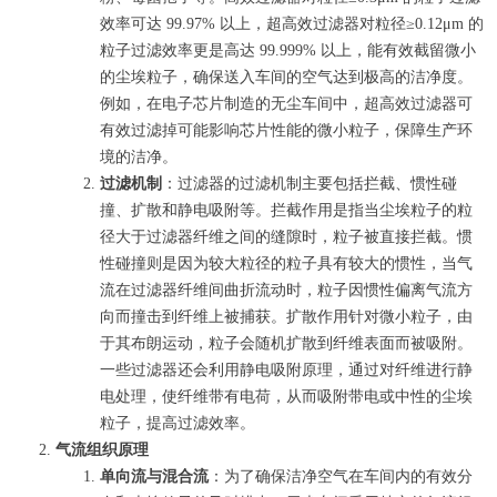
效率可达 99.97% 以上，超高效过滤器对粒径≥0.12μm 的
粒子过滤效率更是高达 99.999% 以上，能有效截留微小
的尘埃粒子，确保送入车间的空气达到极高的洁净度。
例如，在电子芯片制造的无尘车间中，超高效过滤器可
有效过滤掉可能影响芯片性能的微小粒子，保障生产环
境的洁净。
过滤机制
：过滤器的过滤机制主要包括拦截、惯性碰
撞、扩散和静电吸附等。拦截作用是指当尘埃粒子的粒
径大于过滤器纤维之间的缝隙时，粒子被直接拦截。惯
性碰撞则是因为较大粒径的粒子具有较大的惯性，当气
流在过滤器纤维间曲折流动时，粒子因惯性偏离气流方
向而撞击到纤维上被捕获。扩散作用针对微小粒子，由
于其布朗运动，粒子会随机扩散到纤维表面而被吸附。
一些过滤器还会利用静电吸附原理，通过对纤维进行静
电处理，使纤维带有电荷，从而吸附带电或中性的尘埃
粒子，提高过滤效率。
气流组织原理
单向流与混合流
：为了确保洁净空气在车间内的有效分