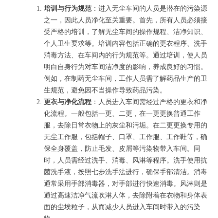
培训与行为规范
：进入无尘车间的人员是潜在的污染源
之一，因此人员净化至关重要。首先，所有人员必须接
受严格的培训，了解无尘车间的操作规程、洁净知识、
个人卫生要求等。培训内容包括正确的更衣程序、洗手
消毒方法、在车间内的行为规范等。通过培训，使人员
明白自身行为对车间洁净度的影响，养成良好的习惯。
例如，在制药无尘车间，工作人员需了解药品生产的卫
生规范，避免因不当操作导致药品污染。
更衣与净化流程
：人员进入车间需经过严格的更衣和净
化流程。一般包括一更、二更，在一更更换普通工作
服，去除日常衣物上的灰尘和污垢。在二更更换专用的
无尘工作服，包括帽子、口罩、工作服、工作鞋等，确
保全身覆盖，防止毛发、皮屑等污染物带入车间。同
时，人员需经过洗手、消毒、风淋等程序。洗手使用抗
菌洗手液，按照七步洗手法进行，确保手部清洁。消毒
通常采用手部消毒器，对手部进行快速消毒。风淋则是
通过高速洁净气流吹淋人体，去除附着在衣物和身体表
面的尘埃粒子，从而减少人员进入车间时带入的污染