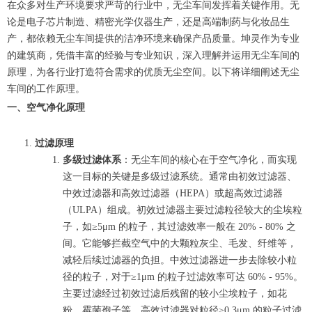
在众多对生产环境要求严苛的行业中，无尘车间发挥着关键作用。无
论是电子芯片制造、精密光学仪器生产，还是高端制药与化妆品生
产，都依赖无尘车间提供的洁净环境来确保产品质量。坤灵作为专业
的建筑商，凭借丰富的经验与专业知识，深入理解并运用无尘车间的
原理，为各行业打造符合需求的优质无尘空间。以下将详细阐述无尘
车间的工作原理。
一、空气净化原理
过滤原理
多级过滤体系
：无尘车间的核心在于空气净化，而实现
这一目标的关键是多级过滤系统。通常由初效过滤器、
中效过滤器和高效过滤器（HEPA）或超高效过滤器
（ULPA）组成。初效过滤器主要过滤粒径较大的尘埃粒
子，如≥5μm 的粒子，其过滤效率一般在 20% - 80% 之
间。它能够拦截空气中的大颗粒灰尘、毛发、纤维等，
减轻后续过滤器的负担。中效过滤器进一步去除较小粒
径的粒子，对于≥1μm 的粒子过滤效率可达 60% - 95%。
主要过滤经过初效过滤后残留的较小尘埃粒子，如花
粉、霉菌孢子等。高效过滤器对粒径≥0.3μm 的粒子过滤