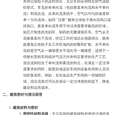
布和尘埃粒子的及时排出，无尘车间采用特定的气流组
织形式。常见的有单向流（包括垂直单向流和水平单向
流）和混合流。在单向流系统中，空气以均匀的速度和
单一方向流动，如同 “活塞” 般将尘埃粒子推向回风口或
排风口。垂直单向流常用于对洁净度要求极高的区域，
如芯片制造的光刻区、制药的无菌灌装区等。空气从天
花板垂直向下流动，经过工作区域后从地面排出，能有
效避免尘埃粒子在工作区域内的积聚和扩散。水平单向
流则是空气从一侧墙壁水平流向另一侧墙壁，适用于一
些狭长型的车间或对气流方向有特定要求的生产工艺。
混合流则结合了单向流和紊流的特点，在满足一定洁净
度要求的同时，能更好地适应车间内设备布局和人员活
动的复杂性。例如，在化妆品生产车间的一些辅助区
域，混合流形式可以在保证一定洁净度的前提下，降低
建设和运营成本。
二、建筑密封与清洁原理
建筑材料与密封
密闭性材料选择
：无尘车间的建筑材料对维持洁净环境