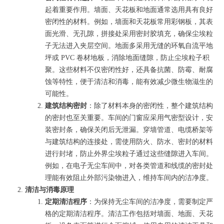
起着重要作用。墙面、天花板和地面通常选用具有良好
密闭性的材料。例如，墙面和天花板常用彩钢板，其表
面光滑、无孔隙，拼接处采用密封胶填充，确保尘埃粒
子无法进入夹层空间。地面多采用无缝的环氧自流平地
坪或 PVC 卷材地板，消除地面缝隙，防止尘埃粒子积
聚。这些材料不仅密闭性好，还具备抗菌、防霉、耐腐
蚀等特性，便于清洁和消毒，能有效减少微生物滋生的
可能性。
建筑结构密封
：除了材料本身的密闭性，整个建筑结构
的密封也至关重要。车间的门窗应采用气密型设计，安
装密封条，确保关闭后无泄漏。穿墙管道、电缆桥架等
与建筑结构的连接处，需使用防火、防水、密封的材料
进行封堵，防止外界尘埃粒子通过这些缝隙进入车间。
例如，在电子无尘车间中，对各类管道和线缆的密封处
理能有效阻止外部污染物进入，维持车间内的洁净度。
清洁与消毒原理
定期清洁程序
：为保持无尘车间的洁净度，需要制定严
格的定期清洁程序。清洁工作包括对墙面、地面、天花