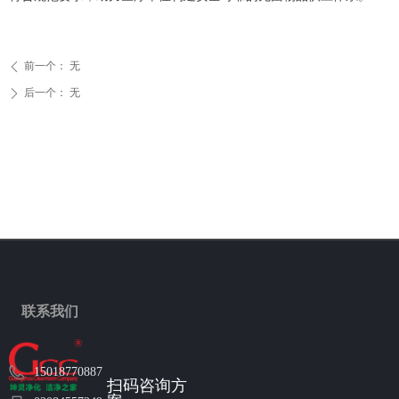
前一个：
无
ꄴ
后一个：
无
ꄲ
联系我们
15018770887
扫码咨询方