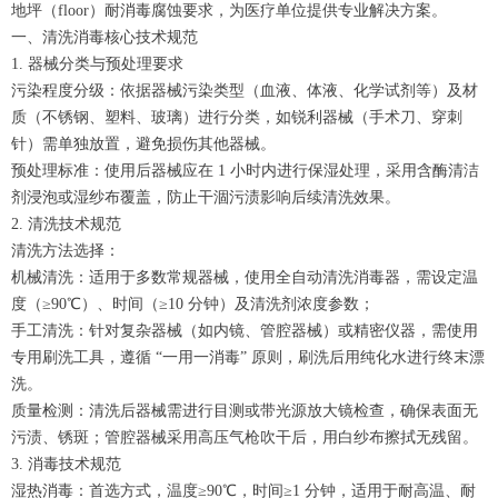
地坪（floor）耐消毒腐蚀要求，为医疗单位提供专业解决方案。
一、清洗消毒核心技术规范
1. 器械分类与预处理要求
污染程度分级：依据器械污染类型（血液、体液、化学试剂等）及材
质（不锈钢、塑料、玻璃）进行分类，如锐利器械（手术刀、穿刺
针）需单独放置，避免损伤其他器械。
预处理标准：使用后器械应在 1 小时内进行保湿处理，采用含酶清洁
剂浸泡或湿纱布覆盖，防止干涸污渍影响后续清洗效果。
2. 清洗技术规范
清洗方法选择：
机械清洗：适用于多数常规器械，使用全自动清洗消毒器，需设定温
度（≥90℃）、时间（≥10 分钟）及清洗剂浓度参数；
手工清洗：针对复杂器械（如内镜、管腔器械）或精密仪器，需使用
专用刷洗工具，遵循 “一用一消毒” 原则，刷洗后用纯化水进行终末漂
洗。
质量检测：清洗后器械需进行目测或带光源放大镜检查，确保表面无
污渍、锈斑；管腔器械采用高压气枪吹干后，用白纱布擦拭无残留。
3. 消毒技术规范
湿热消毒：首选方式，温度≥90℃，时间≥1 分钟，适用于耐高温、耐