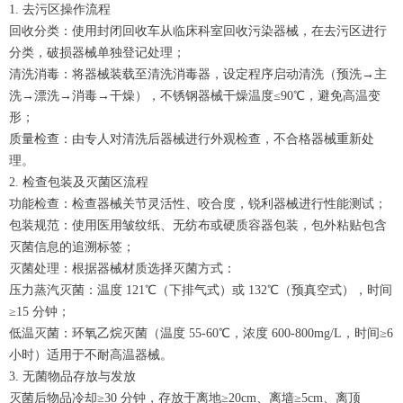
1. 去污区操作流程
回收分类：使用封闭回收车从临床科室回收污染器械，在去污区进行
分类，破损器械单独登记处理；
清洗消毒：将器械装载至清洗消毒器，设定程序启动清洗（预洗→主
洗→漂洗→消毒→干燥），不锈钢器械干燥温度≤90℃，避免高温变
形；
质量检查：由专人对清洗后器械进行外观检查，不合格器械重新处
理。
2. 检查包装及灭菌区流程
功能检查：检查器械关节灵活性、咬合度，锐利器械进行性能测试；
包装规范：使用医用皱纹纸、无纺布或硬质容器包装，包外粘贴包含
灭菌信息的追溯标签；
灭菌处理：根据器械材质选择灭菌方式：
压力蒸汽灭菌：温度 121℃（下排气式）或 132℃（预真空式），时间
≥15 分钟；
低温灭菌：环氧乙烷灭菌（温度 55-60℃，浓度 600-800mg/L，时间≥6
小时）适用于不耐高温器械。
3. 无菌物品存放与发放
灭菌后物品冷却≥30 分钟，存放于离地≥20cm、离墙≥5cm、离顶