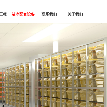
工程
洁净配套设备
联系我们
关于我们