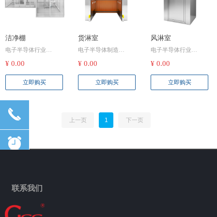
洁净棚
货淋室
风淋室
电子半导体行业
电子半导体制造
电子半导体行业
芯片制造：芯片制造
在芯片制造、集成电
保护电子元件：在芯
¥ 0.00
¥ 0.00
¥ 0.00
对环境洁净度要求极
路生产等环节，微小
片制造、电子元件生
高，哪怕微小尘埃颗
尘埃颗粒可能导致产
产等环节，微小的尘
立即购买
立即购买
立即购买
粒都可能影响芯片性
品出现短路、性能下
埃颗粒都可能导致产
能与良品率。洁净棚
降等严重问题。货淋
品出现短路、性能下
能在芯片光刻、蚀
室通过高效的空气过
降等问题。工作人员
끅
刻、封装等关键工序
滤和强力吹淋，能去
和携带的物品进入无
上一页
1
下一页
处，提供局部高洁净
除货物表面附着的灰
尘车间前，通过风淋
空间，防止尘埃污染
尘、毛发、纤维等杂
室进行吹淋，可有效
뀥
芯片，确保芯片制造
质，防止这些污染物
去除附着的灰尘、毛
的高精度与高质量。
进入无尘车间，确保
发等杂质，防止这些
例如，在 14 纳米及以
电子元件在高洁净环
污染物进入车间，影
낃
下先进制程芯片生产
境下生产，提高产品
响电子元件的生产质
中，洁净棚能有效满
的良品率和稳定性。
量，确保电子产品的
联系我们
足超净环境需求。
例如，当大型生产设
高可靠性和稳定性。
녕
电子元件生产：在生
备、原材料运输到车
维持生产环境：风淋
产如电容、电阻、集
间时，先经过货淋室
室作为车间的重要入