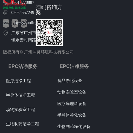
15018770887
成电路板等电子元件
净化，可避免因设
口净化设备，能持续
扫码咨询方
时，洁净棚可营造洁
备、材料携带的污染
为车间内部提供洁净
案
02084557249
净生产环境，防止元
物影响生产环境，保
的人员和物品进入通
件在制造过程中沾染
障电子产品的高质量
道，维持车间内的高
jim@gzkunling.com
灰尘、杂质，提升产
生产。
洁净度环境，满足电
广东省广州市番禺区石碁
品性能与可靠性，减
子半导体生产对环境
镇永善村南路102号6栋
少因污染导致的产品
严苛的无尘要求，提
缺陷。
高产品的良品率。
版权所有©
广州坤灵环境科技有限公司
EPC洁净服务
EPC洁净服务
食品净化设备
医疗洁净工程
动物实验室设备
半导体洁净工程
医疗病理科设备
动物实验室工程
半导体净化设备
生物制药洁净工程
生物制药净化设备