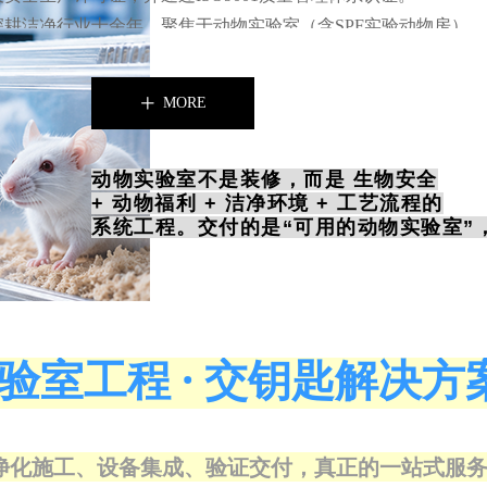
深耕洁净行业十余年，聚焦于动物实验室（含SPF实验动物房）、
科及PCR实验室、GMP制药洁净车间、半导体与电子无尘车间、
洁净室等高标专业领域。公司坚持自有施工团队管理、净化设备
MORE
ꄸ
套的交付模式，从方案规划、深化设计、工程施工、系统集成到
维，实现全流程一体化交付，有效避免多方协调中的衔接问题。
坤灵是广东省实验室协会、上海实验室装备协会、广东省医学装
动
物实验室不是装修，而是 生物安全
+ 动物福利 + 洁净环境 + 工艺流程的
等专业协会的正式会员，并广泛参与全国医院建设大会、慕尼黑
系统工程。交付的是“可用
的动物实验室”
析生化展、全国制药机械博览会等行业展会。
以“专业、标准、创新、品质”为发展理念，致力于为客户提供安
稳定、高效的专业洁净空间。让洁净工程更省心、更可靠，是坤
的承诺。
验室工程 · 交钥匙解决方
联系我们
话：020-84554339（工作时间）
询热线：18127974973
im@gzkunling.com
净化施工、设备集成、验证交付，真正的一站式服
：广东省广州市番禺区石基镇永善村南路102号6栋