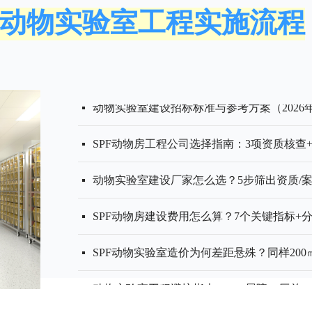
动物实验室工程实施流程
动物房技术规范书编制参考：招标参数这么写
动物实验室建设全流程详解｜从规划到验收，
动物实验室工程常见问题大全（SPF/压差/排风
动物实验室EPC交钥匙工程：为什么说这是
动物房建设工程从需求调研到交付运行的完
GLP动物房验收：如何通过GLP规范对动物
独立通风笼(IVC)系统与动物实验室工程的
动物房专用设备有哪些？从IVC笼具到清洗
动物实验室工程符合的标准与规范：2026年
实验动物管理条例：2026年实验室建设与合
实验动物环境及设施：从GB 14925-202
动物实验洁净区：从建设标准到验收的关键
动物手术室：无菌环境与精密设备如何保障
动物解剖与取材室：标准化操作流程与生物
넷
넷
넷
넷
넷
넷
넷
넷
넷
넷
넷
넷
넷
넷
动物实验室建设招标标准与参考方案（202
넷
SPF动物房工程公司选择指南：3项资质核查+
넷
动物实验室建设厂家怎么选？5步筛出资质/案
넷
SPF动物房建设费用怎么算？7个关键指标
넷
SPF动物实验室造价为何差距悬殊？同样20
넷
动物实验室工程避坑指南：SPF屏障、压差
넷