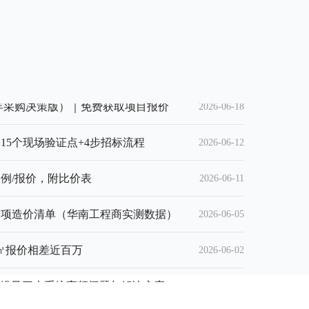
，验收一次过｜免费获取23条检查清单
避开这5个关键坑
）| 技术干货
降低建设风险的唯一选择？
整流程
房设施的验收审计？
匹配要点
消毒设备
合规建设与采购避坑指南
规采购避坑指南
3看屏障系统建设与设备采购要点
技术指标解析
实验外科精准度
安全防控方案
2026-06-26
2026-03-26
2026-03-24
2026-03-19
2026-03-17
2026-03-16
2026-03-13
2026-03-12
2026-03-10
2026-03-07
2026-03-06
2026-03-06
2026-03-05
2026-03-11
6年采购决策版）｜免费获取项目报价
2026-06-18
15个现场验证点+4步招标流程
2026-06-12
例/报价，附比价表
2026-06-11
+分项造价清单（华南工程商实测数据）
2026-06-05
0㎡报价相差近百万
2026-06-02
、排风三大系统高频问题与解决方案
2026-04-01