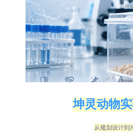
公司
病理
块化
主配
期运
广州
协会
海分
公司
全、
不变
坤灵动物实
📞 
总机电
全国咨
邮箱： J
从规划设计到
地址