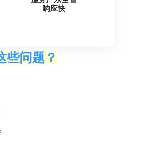
响应快
这些问题？
家
。
级