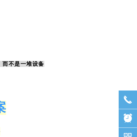
模
自
长
备
上
，而不是一堆设备
灵
끅
案
뀥
务
낃