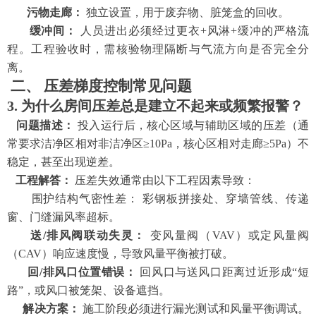
污物走廊：
独立设置，用于废弃物、脏笼盒的回收。
缓冲间：
人员进出必须经过更衣
+风淋+缓冲的严格流
程。工程验收时，需核验物理隔断与气流方向是否完全分
离。
二、
压差梯度控制常见问题
3. 为什么房间压差总是建立不起来或频繁报警？
问题描述：
投入运行后，核心区域与辅助区域的压差（通
常要求洁净区相对非洁净区
≥10Pa，核心区相对走廊≥5Pa）不
稳定，甚至出现逆差。
工程解答：
压差失效通常由以下工程因素导致：
围护结构气密性差：
彩钢板拼接处、穿墙管线、传递
窗、门缝漏风率超标。
送
/排风阀联动失灵：
变风量阀（
VAV）或定风量阀
（CAV）响应速度慢，导致风量平衡被打破。
回
/排风口位置错误：
回风口与送风口距离过近形成
“短
路”，或风口被笼架、设备遮挡。
解决方案：
施工阶段必须进行漏光测试和风量平衡调试。