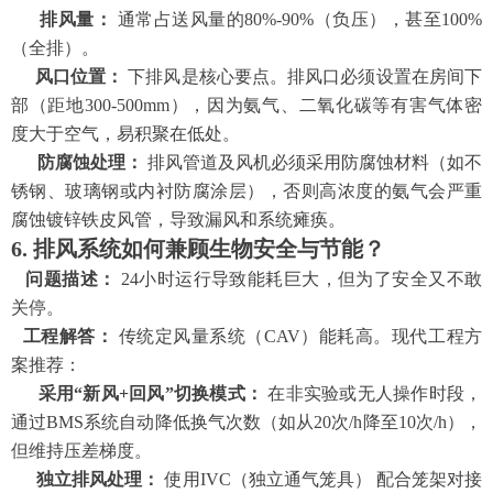
排风量：
通常占送风量的
80%-90%（负压），甚至100%
（全排）。
风口位置：
下排风是核心要点。排风口必须设置在房间下
部（距地
300-500mm），因为氨气、二氧化碳等有害气体密
度大于空气，易积聚在低处。
防腐蚀处理：
排风管道及风机必须采用防腐蚀材料（如不
锈钢、玻璃钢或内衬防腐涂层），否则高浓度的氨气会严重
腐蚀镀锌铁皮风管，导致漏风和系统瘫痪。
6. 排风系统如何兼顾生物安全与节能？
问题描述：
24小时运行导致能耗巨大，但为了安全又不敢
关停。
工程解答：
传统定风量系统（
CAV）能耗高。现代工程方
案推荐：
采用
“新风+回风”切换模式：
在非实验或无人操作时段，
通过
BMS系统自动降低换气次数（如从20次/h降至10次/h），
但维持压差梯度。
独立排风处理：
使用
IVC（独立通气笼具） 配合笼架对接