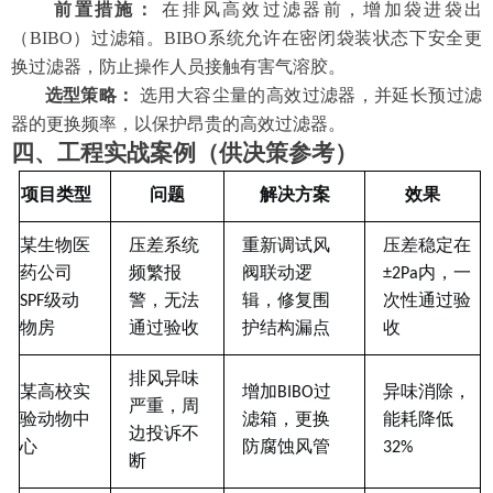
前置措施：
在排风高效过滤器前，增加袋进袋出
（
BIBO）过滤箱。BIBO系统允许在密闭袋装状态下安全更
换过滤器，防止操作人员接触有害气溶胶。
选型策略：
选用大容尘量的高效过滤器，并延长预过滤
器的更换频率，以保护昂贵的高效过滤器。
四、工程实战案例（供决策参考）
项目类型
问题
解决方案
效果
某生物医
压差系统
重新调试风
压差稳定在
药公司
频繁报
阀联动逻
±2Pa内，一
SPF级动
警，无法
辑，修复围
次性通过验
物房
通过验收
护结构漏点
收
排风异味
某高校实
增加
BIBO过
异味消除，
严重，周
验动物中
滤箱，更换
能耗降低
边投诉不
心
防腐蚀风管
32%
断