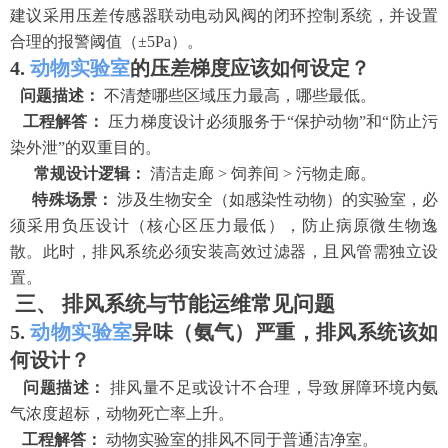
建议采用压差传感器联动电动风阀的闭环控制系统，并设置
合理的报警阈值（
±5Pa）。
4.
动物实验室
的压差梯度应该如何设定？
问题描述：
不清楚哪些区域压力最高，哪些最低。
工程解答：
压力梯度设计必须服务于
“保护动物”和“防止污
染外泄”的双重目的。
常规设计逻辑：
清洁走廊
> 饲养间 > 污物走廊。
特殊场景：
涉及生物安全（如感染性动物）的实验室，必
须采用负压设计（核心区压力最低），防止病原微生物逸
散。此时，排风系统必须安装高效过滤器，且风管需独立设
置。
三、
排风系统与节能运维常见问题
5.
动物实验室
异味（氨气）严重，排风系统该如
何设计？
问题描述：
排风量不足或设计不合理，导致屏障环境内氨
气浓度超标，动物死亡率上升。
工程解答：
动物实验室的排风不同于普通洁净室。