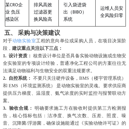
某
CRO企
排风高效
引入袋进袋
运维人员安
业 负压
过滤器更
出（
BIBO）
全风险归零
感染区
换风险高
系统
五、
采购与决策建议
对于
动物实验室
工程的意向单位或采购人员，在项目决策阶
段，
建议重点关注以下三点：
1. 设计资质：
核查设计单位是否具备实验动物设施或生物安
全实验室的专项设计经验，普通净化工程公司的方案往往无
法满足动物福利与生物安全的双重法规要求。
2. 自控系统：
不要只关注硬件设备，
BMS（楼宇管理系统）
和 EMS（环境监测系统） 是动物实验室的灵魂。要求供应商
提供压力梯度、温湿度、氨气浓度的实时监控与报警联动方
案。
3. 验收合规：
明确要求施工方在验收时提供第三方检测报
告，核心指标包括：洁净度、换气次数、压差、照度、噪
音、沉降菌
/浮游菌，确保设施能通过《实验动物许可证》的