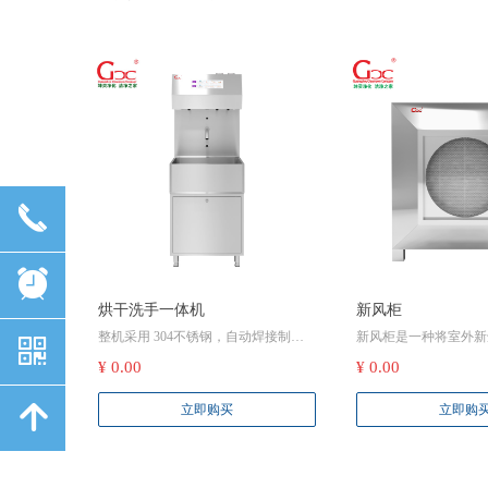
끅
뀥
烘干洗手一体机
新风柜
整机采用 304不锈钢，自动焊接制
新风柜是一种将室外新
낃
作，坚固耐用。整机卫生设计，防水
滤、净化等处理后送入
¥ 0.00
¥ 0.00
溅设计无卫生死角。感应式洗手、干
内污浊空气排出的设备
手、喷皂液、消毒液,有效防止手部交
空气质量、营造舒适环
녕
立即购买
立即购
叉污染，泡沫洗手液更节省更均匀清
多优点
洗。大容量溶液储罐，轻松开盖补充
溶液，缺液自动报警提示