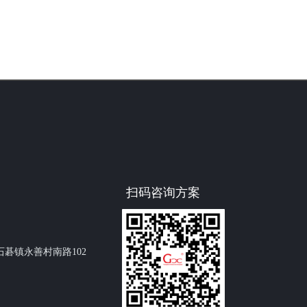
件在高洁净环境下生
止这些污染物进入车间，影响电子元
良品率和稳定性。
件的生产质量，确保电子产品的高可
产设备、原材料运输
靠性和稳定性。
过货淋室净化，可避
维持生产环境：风淋室作为车间的重
携带的污染物影响生
要入口净化设备，能持续为车间内部
子产品的高质量生
提供洁净的人员和物品进入通道，维
持车间内的高洁净度环境，满足电子
半导体生产对环境严苛的无尘要求，
提高产品的良品率。
扫码咨询方案
碁镇永善村南路102