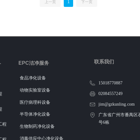
量。当设备运行时，产生的废气会自
间，确保电子元
上一页
1
下一页
然上升或扩散，原子吸收罩的开口部
产，提高产品的
分正对着废气产生源，利用其较大的
例如，当大型生
开口面积和合理的位置布局，使废气
到车间时，先经
能够顺利进入罩内。
免因设备、材料
气流引导：在罩体内部，设计有特定
产环境，保障电
的气流通道和导流板等结构。这些结
产。
构能够引导进入罩内的废气按照预定
的路径流动，使废气能够更有效地被
收集和排出。导流板可以改变气流的
联系我们
EPC洁净服务
方向和速度，避免废气在罩内形成涡
务
流或死角，确保废气能够均匀地向排
出口流动。
食品净化设备
负压产生：原子吸收罩通过与排风系
15018770887
统相连，利用风机的抽力在罩内形成
动物实验室设备
02084557249
程
负压环境。由于罩内的气压低于外界
环境气压，外界空气会自然地流入罩
医疗病理科设备
jim@gzkunling.com
内，同时带动废气一起向排出口移
程
动。这种负压环境不仅有助于更高效
半导体净化设备
广东省广州市番禺区石
地收集废气，还能防止废气泄漏到实
号6栋
工程
验室环境中，保护实验人员的健康和
生物制药净化设备
实验室的空气质量。
消毒供应中心净化设备
工程