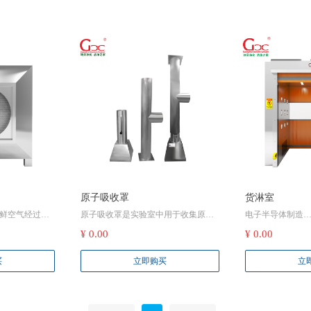
原子吸收罩
货淋室
鲜空气经过过
原子吸收罩是实验室中用于收集原子
电子半导体制造
室内，并将室
吸收光谱仪等设备在运行过程中产生
在芯片制造、集
¥ 0.00
¥ 0.00
，在改善室内
的废气、烟雾和热量的装置：
微小尘埃颗粒可
境方面具有诸
捕集废气：原子吸收罩通常安装在原
路、性能下降等
买
立即购买
立
子吸收光谱仪等设备的上方或侧面，
过高效的空气过
其独特的罩体设计能够有效捕捉设备
除货物表面附着
在运行过程中产生的废气、烟雾和热
等杂质，防止这