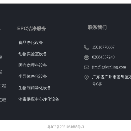
联系我们
EPC洁净服务
务
食品净化设备
15018770887
动物实验室设备
02084557249
程
医疗病理科设备
jim@gzkunling.com
程
半导体净化设备
广东省广州市番禺区石
号6栋
工程
生物制药净化设备
消毒供应中心净化设备
工程
粤ICP备2021061685号-3