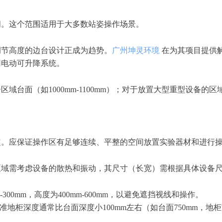
m之间。这个范围适用于大多数站姿操作场景。
调节高度的边台设计正成为趋势。
广州坤灵环境
在为其项目提供
采用电动可升降系统。
子区域台面（如
1000mm-1100mm）；对于放置大型重型设备
定。应保证操作区有足够连续、平整的空间放置实验器材和进行
区域需考虑设备的散热和振动，其尺寸（长宽）需根据具体设备
mm-300mm，高度为400mm-600mm，以避免遮挡视线和操作。
准地柜深度通常比台面深度小
100mm左右（如台面750mm，地