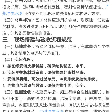
（二）结构选型：
常见结构包括骨架与软帘组合式、硬壁板
模块式等。选择时需考虑稳定性、密封性及拆装便捷性。
广
州坤灵环境
可依据不同工程场景提供多种结构设计方案。
（三）材料标准：
围护材料应选用抗静电、耐腐蚀、低发尘
的材质。高效过滤器（
HEPA/ULPA）须符合国家相关效率标
准，并具备完整性检测报告。
三、
现场搭建与验收流程规范
（一）场地准备：
搭建区域应平整、洁净，完成周边产尘作
业，具备稳定的电源与气源接口。
（二）安装流程：
1. 按图纸安装支撑骨架，确保结构稳固、水平。
2. 安装围护板材或帘布，确保接缝处密封严密。
3. 安装风机组、高效过滤单元、照明系统及控制系统。
4. 连接电气线路与风管，确保连接牢固、安全。
（三）性能验收：
搭建完毕后，须进行综合性性能测试，包
括但不限于：高效过滤器检漏、洁净度测试、压差测试、噪
声测试、照度测试及风速
/风量测试。测试方法与合格标准应
参照相关国家规范。
广州坤灵环境
在项目实施中，通常依据