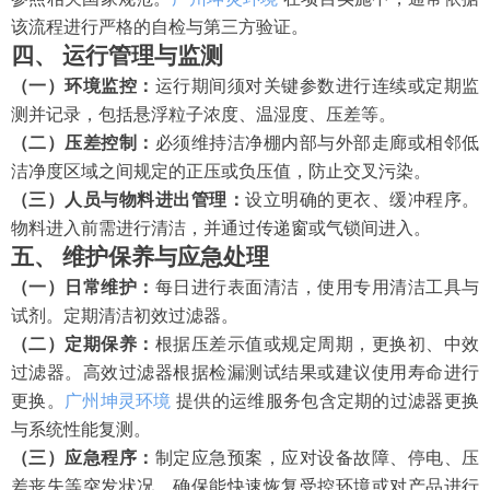
该流程进行严格的自检与第三方验证。
四、
运行管理与监测
（一）环境监控：
运行期间须对关键参数进行连续或定期监
测并记录，包括悬浮粒子浓度、温湿度、压差等。
（二）压差控制：
必须维持洁净棚内部与外部走廊或相邻低
洁净度区域之间规定的正压或负压值，防止交叉污染。
（三）人员与物料进出管理：
设立明确的更衣、缓冲程序。
物料进入前需进行清洁，并通过传递窗或气锁间进入。
五、
维护保养与应急处理
（一）日常维护：
每日进行表面清洁，使用专用清洁工具与
试剂。定期清洁初效过滤器。
（二）定期保养：
根据压差示值或规定周期，更换初、中效
过滤器。高效过滤器根据检漏测试结果或建议使用寿命进行
更换。
广州坤灵环境
提供的运维服务包含定期的过滤器更换
与系统性能复测。
（三）应急程序：
制定应急预案，应对设备故障、停电、压
差丧失等突发状况，确保能快速恢复受控环境或对产品进行