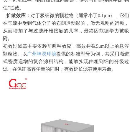
大于它流线中心到纤维边缘的距离，便会与纤维接触并被
“钩
住”拦截。
扩散效应：
对于极细微的颗粒物（通常小于
0.1μm），它们
在气流中受到气体分子的布朗运动影响，做无规则的运动，
从而增加了与过滤纤维接触的几率，最终因范德华力被吸
附。
初效过滤器主要依赖前两种效应，高效拦截
5μm以上的悬浮
颗粒物。以
广州坤灵环境
提供的标准型号为例，其采用渐进
式密度递增的复合滤料结构，能够实现由粗到细的分级过
滤，在保证高容尘量的同时，有效延长滤芯使用寿命。