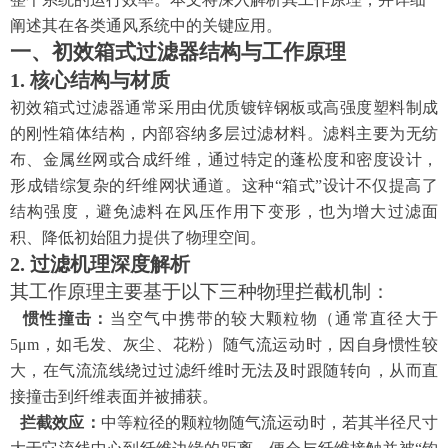
阐述其在各类通风系统中的关键应用。
一、初效箱式过滤器结构与工作原理
1. 核心结构与材质
初效箱式过滤器通常采用由优质镀锌钢板或高强度塑料制成
的刚性箱体结构，内部容纳多层过滤材料。滤料主要为无纺
布、金属丝网或合成纤维，通过特定的蓬松度和密度设计，
形成错综复杂的纤维网状通道。这种
“箱式”设计不仅提高了
结构强度，避免滤料在风压作用下变形，也为增大过滤面
积、降低初始阻力提供了物理空间。
2. 过滤机理深度解析
其工作原理主要基于以下三种物理拦截机制：
惯性撞击：
当空气中携带的较大颗粒物（通常直径大于
5μm，如毛发、灰尘、花粉）随气流运动时，因自身惯性较
大，在气流流线绕过过滤纤维时无法及时跟随转向，从而直
接撞击到纤维表面并被捕获。
拦截效应：
中等粒径的颗粒物随气流运动时，若其半径尺寸