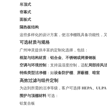
吊顶式
帘幕式
面板式
隔热板结构
这些多样化的设计方案，使洁净棚既具备功能性，
可选材质与规格
广州坤灵提供丰富的定制化选择，包括：
框架与结构材质
：
铝合金、不锈钢或烤漆钢板
空调与环境控制
：支持温湿度控制，适配
局部排风
特殊类型洁净棚
：如
设备防护棚
、
屏蔽棚
、
暗室
高效过滤与组件定制
为达到所需的洁净等级，客户可选择
HEPA、ULP
围护与顶棚材料
可选：
铝复合板