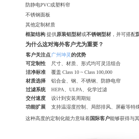
防静电
PVC或塑料帘
不锈钢面板
其他定制材质
框架结构
提供
原装铝型材
或
不锈钢型材
，并可搭配
为什么这对海外客户尤为重要？
客户关注点
广州坤灵
的优势
可定制性
尺寸、材质、形式均可灵活组合
洁净标准
覆盖
Class 10 ~ Class 100,000
材质选择
铝合金、钢、不锈钢、防静电帘
过滤系统
HEPA、ULPA、化学过滤
交付速度
设计到安装周期短
功能扩展
支持温湿度控制、局部排风、屏蔽等特
这种高度的定制化能力意味着
国际客户
能够获得与