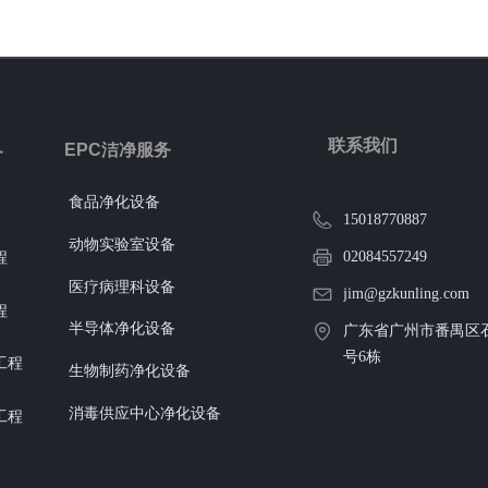
联系我们
EPC洁净服务
务
食品净化设备
15018770887
动物实验室设备
02084557249
程
医疗病理科设备
jim@gzkunling.com
程
半导体净化设备
广东省广州市番禺区石
号6栋
工程
生物制药净化设备
消毒供应中心净化设备
工程