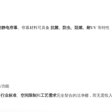
防静电帘幕
。帘幕材料可具备
抗菌、防虫、阻燃、耐
UV
等特性
殊功能
其
行业标准
、
空间限制
和
工艺需求
完全契合的洁净棚，而无需投