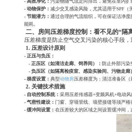
- 高效净化：
污染物随气流定向排出，避免在室内扩
- 动物保护：
减少交叉感染风险，尤其适用于
SPF
- 节能潜力：
通过合理的气流组织，可在保证洁净度
能耗。
二、房间压差梯度控制：看不见的
“隔
压差梯度是防止空气交叉污染的核心手段，
1. 压差设计原则
- 正压与负压：
- 正压区（如清洁走廊、饲养间）：
防止外部污染
- 负压区（如隔离检疫室、感染实验间、污物走廊
- 梯度设置：
典型
动物房
压差梯度为：清洁准备区（
2. 关键技术措施
- 自动控制系统：
采用压差传感器
+变频风机+电动
- 气密性建设：
门窗、穿墙管线、墙壁接缝等须严格
- 缓冲间设置：
在压差较大的区域之间设置缓冲间，