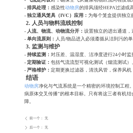
- 排风处理：
感染性
动物房
的排风须经
HEPA过滤
- 独立通风笼具（IVC）应用：
为每个笼盒提供独立
2. 人员与物料流线控制
- 人流、物流、动物流分开：
设置独立的进出通道，
- 单向流原则：
人员
/物品进入必须遵循从洁到污的
3. 监测与维护
- 持续监测：
对压差、温湿度、洁净度进行
24小时
- 定期验证：
包括气流流型可视化测试（烟流测试）
- 严格维护：
定期更换过滤器，清洗风管，保养风机
结语
动物房
净化与气流系统是一个精密的环境控制工程
病原体交叉传播”的根本目标。只有将这三者有机
障。
前一个：
无
ꄴ
后一个：
无
ꄲ