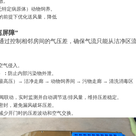
散。
（无特定病原体）动物饲养。
的前提下优化送风量，降低
离屏障”
通过控制相邻房间的气压差，确保气流只能从洁净区
空气侵入。
）：
防止内部污染物外泄。
最高压）
→ 洁净走廊 → 动物饲养间 → 污物走廊 → 清洗消毒区
风阀联动，实时监测并自动调节送/排风量，维持压差稳定。
密封，避免漏风破坏压差。
减少开门时的压差波动和空气交换。