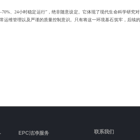
度40–70%、24小时稳定运行”，绝非随意设定。它体现了现代生命科学
常运维管理以及严谨的质量控制意识。只有将这一环境基石筑牢，后续
联系我们
EPC洁净服务
务