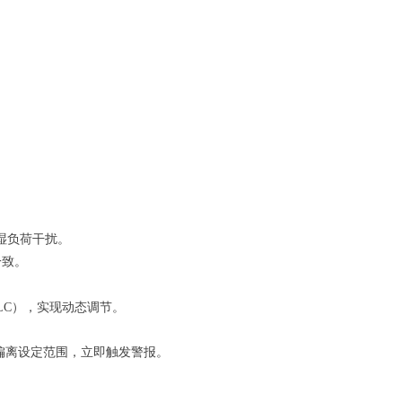
湿负荷干扰。
一致。
PLC），实现动态调节。
旦偏离设定范围，立即触发警报。