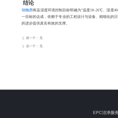
结论
动物房
将温湿度环境控制目标明确为
“温度18–26℃、湿
一目标的达成，依赖于专业的工程设计与设备、精细化的日
的进步提供真实有效的支撑。
前一个：
无
ꄴ
后一个：
无
ꄲ
EPC洁净服