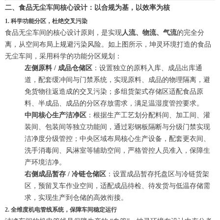
二、食品无尘车间核心设计：以合规为基，以效率为核
1. 科学功能分区，杜绝交叉污染
食品无尘车间的核心设计原则，是实现
人流、物流、气流
的完全分
离，从空间布局上规避污染风险。如上图所示，坤灵环境打造的食品
无尘车间，采用科学的功能分区规划：
左侧原料 / 成品仓储区
：设置独立的原料入库、成品出库通
道，配套缓冲间与门禁系统，实现原料、成品的物理隔离，避
免货物往返造成的交叉污染；多组货架式存储区适配食品原
料、半成品、成品的分区存放需求，满足温湿度管控要求。
中间核心生产洁净区
：根据生产工艺划分配料间、加工间、灌
装间、包装间等独立功能间，通过彩钢板隔断与分级门禁实现
洁净度分级管控；中央区域布局核心生产设备，配套更衣间、
洗手消毒间、风淋室等辅助空间，严格管控人员准入，保障生
产环境洁净。
右侧成品暂存 / 冷链仓储区
：设置成品暂存托盘区与冷链货架
区，预留叉车作业空间，适配成品待检、待发货与低温存储需
求，实现生产到仓储的高效衔接。
2. 全维度机电管线系统，保障车间稳定运行