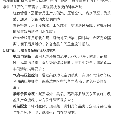
洁净车间的机电管线是保障生产的 “血管”，坤灵环境在设计中充分考
虑食品生产的工艺需求，实现管线系统的科学布局：
红色管道：适配食品生产的蒸汽、压缩空气、热水供应，为杀
菌、加热、设备动力提供保障；
青色管道：用于冷冻水、工艺纯水、空调送风系统，实现车间
恒温恒湿与洁净用水供应；
所有管线采用顶装布局，避免地面污染，同时与生产区完全隔
离，便于后期维护，符合食品车间卫生设计规范。
3. 细节设计，贴合食品生产全场景需求
地面与隔断
：采用无缝环氧自流平 / PVC 地坪，防滑、耐腐
蚀、易清洁消毒；食品级彩钢板隔断，无卫生死角，满足食品
车间清洁消毒要求；
气流与压差控制
：通过高效净化空调系统，实现不同洁净等级
区域的压差梯度，保障洁净区空气单向流动，避免污染物倒
灌；
消毒杀菌系统
：配套紫外、臭氧、蒸汽等多维度杀菌设施，覆
盖生产全流程，全方位保障环境安全；
冷链配套
：针对生鲜、预制菜、乳制品等品类，定制冷链仓储
与生产环境，满足低温生产与存储需求。