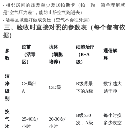
- 相邻房间的压差至少差10帕斯卡（帕，Pa，简单理解就
是“空气压力差”，能防止脏空气跑进去）
- 活毒区域最好做成负压（空气不会往外漏）
三、验收时直接对照的参数表（每个都有依
据）
疫苗
抗体
细胞治疗
参
通俗解
（活毒
（细胞
（
B+A
数
释
区）
培养）
级）
洁
净
C+局部
B级背景
数字越大
C/D级
级
A
下的A级
越干净
别
换
B级≥30
每小时换
气
25-40次/
20-30次/
次，A级
多少次空
次
小时
小时