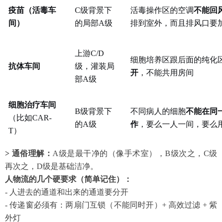
疫苗（活毒车
C级背景下
活毒操作区的空调
不能回
间）
的局部A级
排到室外，而且排风口要
上游
C/D
细胞培养区跟后面的纯化
抗体车间
级，灌装局
开
，不能共用房间
部A级
细胞治疗车间
B级背景下
不同病人的细胞
不能在同
（比如
CAR-
的A级
作
，要么一人一间，要么
T）
> 通俗理解：
A级是最干净的（像手术室），B级次之，C级
再次之，D级是基础洁净。
人物流的几个硬要求（简单记住）：
- 人进去的通道和出来的通道要分开
- 传递窗必须有：两扇门互锁（不能同时开）+ 高效过滤 + 紫
外灯