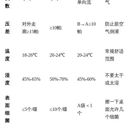
单向流
气
数
压
对外走
B→A≥10
防止脏空
≥10帕
差
廊
≥15帕
帕
气倒灌
温
常规舒适
18-26℃
20-24℃
20-24℃
度
范围
湿
不要太干
45%-65%
50%-70%
45%-60%
度
或太湿
表
擦一下桌
面
A级＜1
≤5个/碟
≤10个/碟
面允许几
细
个
个细菌
菌