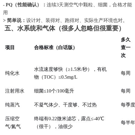
- PQ（性能确认）：
连续
3天测空气中颗粒、细菌，合格才能
用
> 简单说：
设计对、装得对、跑得对、实际生产环境也对。
五、水系统和气体（很多人忽略但很重要）
多久
项目
合格标准（白话版）
查一
次
水流速度够快（
≥1.5米/秒），有机
纯化水
每周
物（TOC）≤0.5mg/L
注射用水
细菌
≤10个/100毫升
每周
纯蒸汽
不凝气体少、干度够、不过热
每季
压缩空
终端有
0.22微米滤芯，露点≤-40℃
每半
气
/氮气
（很干），油很少