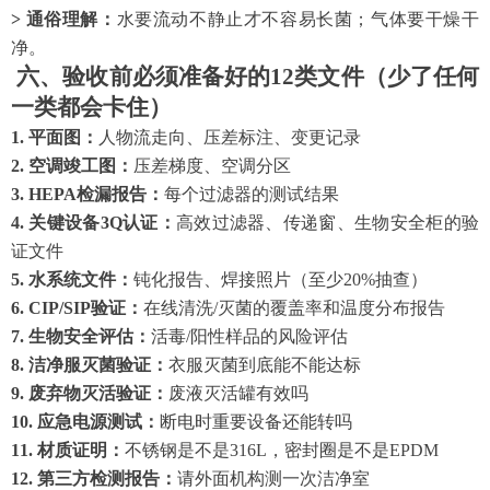
> 通俗理解：
水要流动不静止才不容易长菌；气体要干燥干
净。
六、验收前必须准备好的
12类文件（少了任何
一类都会卡住）
1. 平面图：
人物流走向、压差标注、变更记录
2. 空调竣工图：
压差梯度、空调分区
3. HEPA检漏报告：
每个过滤器的测试结果
4. 关键设备3Q认证：
高效过滤器、传递窗、生物安全柜的验
证文件
5. 水系统文件：
钝化报告、焊接照片（至少
20%抽查）
6. CIP/SIP验证：
在线清洗
/灭菌的覆盖率和温度分布报告
7. 生物安全评估：
活毒
/阳性样品的风险评估
8. 洁净服灭菌验证：
衣服灭菌到底能不能达标
9. 废弃物灭活验证：
废液灭活罐有效吗
10. 应急电源测试：
断电时重要设备还能转吗
11. 材质证明：
不锈钢是不是
316L，密封圈是不是EPDM
12. 第三方检测报告：
请外面机构测一次洁净室