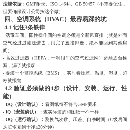
法规依据：
GMP附录、ISO 14644、GB 50457（不需要记住，
但要确保设计公司按这个做）
四、空调系统（
HVAC）最容易踩的坑
4.1 记住3条铁律
- 活毒车间、阳性操作间的空调必须是全新风直排（就是外面
空气经过过滤送进去，用完了直接排走，绝不能回到其他房
间）
- 高效过滤器（HEPA，一种很牛的空气过滤网）必须逐台检
漏，漏了就报废
- 要装一个监控系统（BMS），实时看压差、温度、湿度，超
标就报警
4.2 验证必须做的4步（设计、安装、运行、性
能）
- DQ（设计确认）：
看图纸符不符合
GMP要求
- IQ（安装确认）：
查实际装的和图纸一不一样
- OQ（运行确认）：
测换气次数、压差、自净时间（
C级房间
从脏恢复到干净≤20分钟）