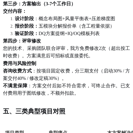
第三步：方案输出（
3-7个工作日）
交付内容：
设计阶段
：概念布局图
+风量平衡表+压差梯度图
报价阶段：
五模块分解报价单（含工程量依据）
验证阶段：
DQ方案提纲+IQ/OQ模板列表
第四步：评审修改
您的技术、采购团队联合评审，我方免费修改
2次（超出按工
时收费）。方案满意后可招标或直接委托。
费用与风险控制
咨询收费方式
：按项目固定收费，分三期支付（启动
30% / 方
案交付40% / 修改定稿30%）。
不满意保障
：方案交付后如不符合需求，可终止合作。已支
付费用用于图纸修改，不额外扣款。
五、三类典型项目对照
项目类型
典型痛点
本方案解决