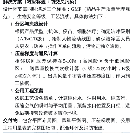
解决方案（对应标题：防交叉污染）
设计环节需同时满足三个标准：
GMP（药品生产质量管理规
范）、生物安全等级、工艺流线。具体做法如下：
分区与流线设计
根据产品类型（抗体、疫苗、细胞治疗）确定洁净级别
（
A/B/C/D级），绘制人物流动线图，确保洁净区人员
从更衣→缓冲→操作区单向流动，污物走独立通道。
压差梯度与通风计算
相邻房间压差保持在
5-10Pa（高风险区负于低风险
区），送风量按换气次数计算（C级≥25次/小时，B级
≥40次/小时）。出具风量平衡表和压差梯度图，作为施
工依据。
公用工程预留
依据工艺设备清单，计算纯化水、注射用水、纯蒸汽、
压缩空气的瞬时与平均用量，预留接口位置及口径，避
免后期接管改造破坏洁净环境。
交付物
：包含平面布局图、风量平衡图、压差梯度图、公用
工程用量表的完整图纸包，配合环评及消防报建。