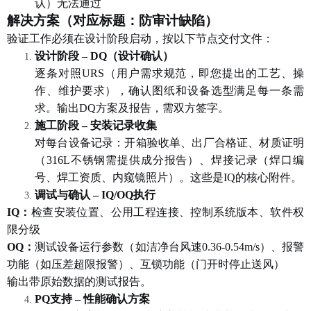
认）无法通过
解决方案（对应标题：防审计缺陷）
验证工作必须在设计阶段启动，按以下节点交付文件：
设计阶段
– DQ（设计确认）
逐条对照
URS（用户需求规范，即您提出的工艺、操
作、维护要求），确认图纸和设备选型满足每一条需
求。输出DQ方案及报告，需双方签字。
施工阶段
– 安装记录收集
对每台设备记录：开箱验收单、出厂合格证、材质证明
（
316L不锈钢需提供成分报告）、焊接记录（焊口编
号、焊工资质、内窥镜照片）。这些是IQ的核心附件。
调试与确认
– IQ/OQ执行
IQ：
检查安装位置、公用工程连接、控制系统版本、软件权
限分级
OQ：
测试设备运行参数（如洁净台风速
0.36-0.54m/s）、报警
功能（如压差超限报警）、互锁功能（门开时停止送风）
输出带原始数据的测试报告。
PQ支持 – 性能确认方案