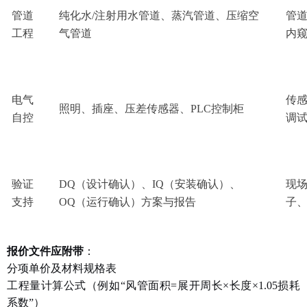
管道
纯化水
/注射用水管道、蒸汽管道、压缩空
管
工程
气管道
内
电气
传
照明、插座、压差传感器、
PLC控制柜
自控
调
验证
DQ（设计确认）、IQ（安装确认）、
现
支持
OQ（运行确认）方案与报告
子
报价文件应附带
：
分项单价及材料规格表
工程量计算公式（例如
“风管面积=展开周长×长度×1.05损耗
系数”）