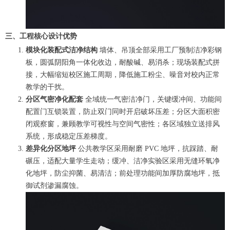
三、工程核心设计优势
模块化装配式洁净结构
墙体、吊顶全部采用工厂预制洁净彩钢
板，圆弧阴阳角一体化收边，耐酸碱、易消杀；现场装配式拼
接，大幅缩短校区施工周期，降低施工粉尘、噪音对校内正常
教学的干扰。
分区气密净化配套
全域统一气密洁净门，关键缓冲间、功能间
配置门互锁装置，防止双门同时开启破坏压差；分区大面积密
闭观察窗，兼顾教学可视性与空间气密性；各区域独立送排风
系统，形成稳定压差梯度。
差异化分区地坪
公共教学区采用耐磨 PVC 地坪，抗踩踏、耐
碾压，适配大量学生走动；缓冲、洁净实验区采用无缝环氧净
化地坪，防尘抑菌、易清洁；前处理功能间加厚防腐地坪，抵
御试剂渗漏腐蚀。