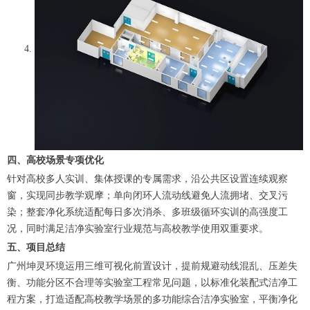
四、高校场景专项优化
针对高校多人实训、集体授课的专属需求，沿公共区设置连续观察
窗，实现同步教学观摩；单向闭环人流动线避免人流拥堵、交叉污
染；整套净化系统适配每日多次消杀、多班级循环实训的高强度工
况，同时满足洁净实验室行业规范与高校教学使用双重要求。
五、项目总结
广州坤灵环境运用三维可视化前置设计，提前规避动线混乱、压差失
衡、功能分区不合理等实验室工程常见问题，以标准化装配式洁净工
程方案，打造适配高校教学场景的多功能综合洁净实验室，平衡净化