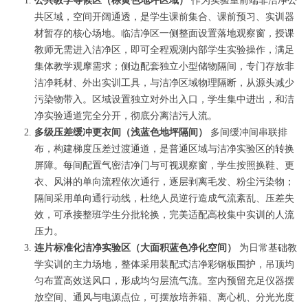
公共教学等候区（棕黄色地坪区域）
作为实验室前端非洁净公
共区域，空间开阔通透，是学生课前集合、课前预习、实训器
材暂存的核心场地。临洁净区一侧整面设置落地观察窗，授课
教师无需进入洁净区，即可全程观测内部学生实验操作，满足
集体教学观摩需求；侧边配套独立小型储物隔间，专门存放非
洁净耗材、外出实训工具，与洁净区域物理隔断，从源头减少
污染物带入。区域设置独立对外出入口，学生集中进出，和洁
净实验通道完全分开，彻底分离洁污人流。
多级压差缓冲更衣间（浅蓝色地坪隔间）
多间缓冲间串联排
布，构建梯度压差过渡通道，是普通区域与洁净实验区的转换
屏障。每间配置气密洁净门与可视观察窗，学生按照换鞋、更
衣、风淋的单向流程依次通行，逐层剥离毛发、粉尘污染物；
隔间采用单向通行动线，杜绝人员逆行造成气流紊乱、压差失
效，可承接整班学生分批轮换，完美适配高校集中实训的人流
压力。
连片标准化洁净实验区（大面积蓝色净化空间）
为日常基础教
学实训的主力场地，整体采用装配式洁净彩钢板围护，吊顶均
匀布置高效送风口，形成均匀层流气流。室内预留充足仪器摆
放空间、通风与电源点位，可摆放培养箱、离心机、分光光度