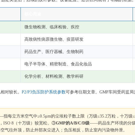
核心用途
微生物检测、临床检验、疾控
高致病性病原微生物、疫苗研发
药品生产、医疗器械、生物制药
电子半导体、精密制造、食品化妆品
化学分析、材料检测、教学科研
也相对较长。
P2/P3负压防护系统参数
可参考往期文章。GMP车间受药监局
—指每立方米空气中≥0.5μm的尘埃粒子数上限（万级≤35.2万粒，十万级
，ISO 8（十万级）较宽松。③
GMP的A/B/C/D级
——药品生产环境的分级，
净空气往外顶，防止外部灰尘进入；负压相反，防止室内污染物外泄。