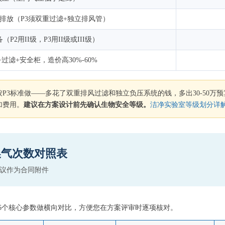
排放（P3须双重过滤+独立排风管）
（P2用II级，P3用II级或III级）
过滤+安全柜，造价高30%-60%
P3标准做——多花了双重排风过滤和独立负压系统的钱，多出30-50万
加费用。
建议在方案设计前先确认生物安全等级。
洁净实验室等级划分详
换气次数对照表
建议作为合同附件
6个核心参数做横向对比，方便您在方案评审时逐项核对。