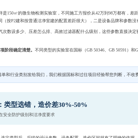
样是150㎡的微生物检测实验室，不同施工方报价从42万到98万都有，差
同（按P2建和按普通洁净室建的配置差距很大），二是设备品牌和参数没
气次数设多少、压差怎么排、高效过滤器配什么级别，这些参数直接决定
立项阶段确定清楚。
不同类型的实验室在国标（GB 50346、GB 5059
清单和行业类别发给我们，我们根据国标和过往项目经验帮您判断，不收
类型选错，造价差30%-50%
在安全防护级别和洁净度要求
。选定类型后，后续的设计参数、设备配置、造价区间就有了明确的依据