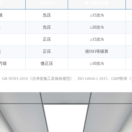
度
气压方向
最小换气次数
级
负压
≥15次/h
级
负压
≥20次/h
正压
≥15次/h
级
正压
按ISO等级算
万级
微正压
≥10次/h
GB 50591-2010《洁净室施工及验收规范》、ISO 14644-1:2015、