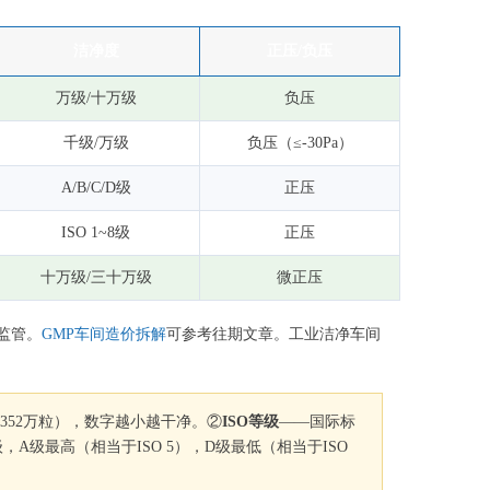
洁净度
正压/负压
万级/十万级
负压
千级/万级
负压（≤-30Pa）
A/B/C/D级
正压
ISO 1~8级
正压
十万级/三十万级
微正压
监管。
GMP车间造价拆解
可参考往期文章。工业洁净车间
≤352万粒），数字越小越干净。②
ISO等级
——国际标
A级最高（相当于ISO 5），D级最低（相当于ISO