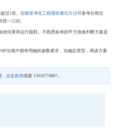
距超过1倍。
实验室净化工程报价避坑方法
可参考往期文
有统一口径。
验收结果和运行能耗。不熟悉标准的甲方很难判断方案是
1）和GMP法规中都有明确的参数要求，先确定类型，再谈方案
费。
点击咨询
或拨 15018770887。
。