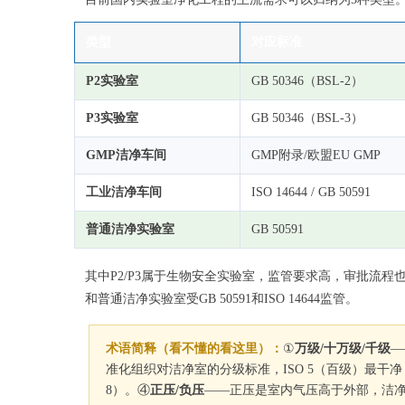
类型
对应标准
P2实验室
GB 50346（BSL-2）
P3实验室
GB 50346（BSL-3）
GMP洁净车间
GMP附录/欧盟EU GMP
工业洁净车间
ISO 14644 / GB 50591
普通洁净实验室
GB 50591
其中P2/P3属于生物安全实验室，监管要求高，审批流程
和普通洁净实验室受GB 50591和ISO 14644监管。
术语简释（看不懂的看这里）：
①
万级/十万级/千级
—
准化组织对洁净室的分级标准，ISO 5（百级）最干净
8）。④
正压/负压
——正压是室内气压高于外部，洁