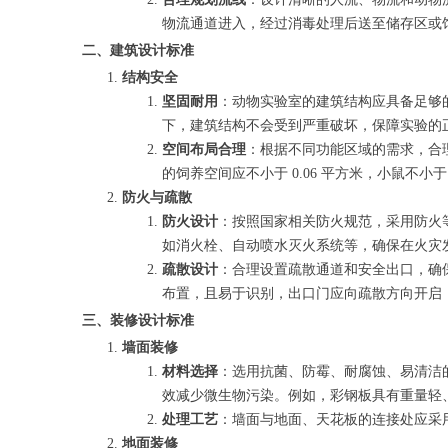
物流通道进入，经过消毒处理后送至储存区或
二、建筑设计标准
结构安全
坚固耐用
：动物实验室的建筑结构应具备足够
下，建筑结构不会受到严重破坏，保障实验的
空间布局合理
：根据不同功能区域的需求，合
的饲养空间应不小于 0.06 平方米，小鼠不
防火与疏散
防火设计
：按照国家相关防火规范，采用防火等
如消火栓、自动喷水灭火系统等，确保在火灾
疏散设计
：合理设置疏散通道和安全出口，确保
布置，且易于识别，出口门应向疏散方向开启
三、装修设计标准
墙面装修
材料选择
：选用抗菌、防霉、耐腐蚀、易清洁
效减少微生物污染。例如，彩钢板具有重量轻
处理工艺
：墙面与地面、天花板的连接处应采
地面装修