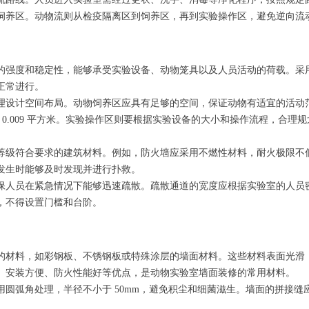
饲养区。动物流则从检疫隔离区到饲养区，再到实验操作区，避免逆向流
的强度和稳定性，能够承受实验设备、动物笼具以及人员活动的荷载。采
正常进行。
理设计空间布局。动物饲养区应具有足够的空间，保证动物有适宜的活动
小于 0.009 平方米。实验操作区则要根据实验设备的大小和操作流程，合
级符合要求的建筑材料。例如，防火墙应采用不燃性材料，耐火极限不低于
发生时能够及时发现并进行扑救。
人员在紧急情况下能够迅速疏散。疏散通道的宽度应根据实验室的人员密度
，不得设置门槛和台阶。
的材料，如彩钢板、不锈钢板或特殊涂层的墙面材料。这些材料表面光滑
、安装方便、防火性能好等优点，是动物实验室墙面装修的常用材料。
用圆弧角处理，半径不小于 50mm，避免积尘和细菌滋生。墙面的拼接