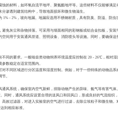
腐蚀的材料，如环氧自流平地坪、聚氨酯地坪等。这些材料不仅能够满足
水分渗透到建筑结构中，导致地面损坏和微生物滋生。
 1% - 2%，坡向地漏。地漏应选用不锈钢材质，具有防臭、防溢、防
，避免灰尘和杂物掉落。可采用与墙面相同的彩钢板或铝合金扣板，安装
的空间用于安装通风管道、照明设备、消防喷头等设施。同时，要确保这
同的要求。一般啮齿类动物饲养环境温度应控制在 20 - 26℃，相对湿度
境参数稳定在适宜范围内。
可对不同区域进行分区温度和湿度控制。例如，对于一些特殊的动物品系
调节。
通风系统，确保室内空气新鲜，排除动物产生的异味、氨气等有害气体。通风系
确定。同时，通风系统应设置合理的送风口和回风口，形成良好的气流组织
、高效过滤器，对进入实验室的空气进行过滤，去除尘埃粒子和微生物。
度达到相应标准。