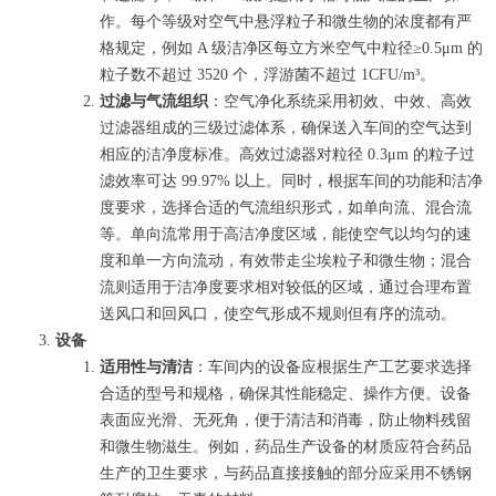
作。每个等级对空气中悬浮粒子和微生物的浓度都有严
格规定，例如 A 级洁净区每立方米空气中粒径≥0.5μm 的
粒子数不超过 3520 个，浮游菌不超过 1CFU/m³。
过滤与气流组织
：空气净化系统采用初效、中效、高效
过滤器组成的三级过滤体系，确保送入车间的空气达到
相应的洁净度标准。高效过滤器对粒径 0.3μm 的粒子过
滤效率可达 99.97% 以上。同时，根据车间的功能和洁净
度要求，选择合适的气流组织形式，如单向流、混合流
等。单向流常用于高洁净度区域，能使空气以均匀的速
度和单一方向流动，有效带走尘埃粒子和微生物；混合
流则适用于洁净度要求相对较低的区域，通过合理布置
送风口和回风口，使空气形成不规则但有序的流动。
设备
适用性与清洁
：车间内的设备应根据生产工艺要求选择
合适的型号和规格，确保其性能稳定、操作方便。设备
表面应光滑、无死角，便于清洁和消毒，防止物料残留
和微生物滋生。例如，药品生产设备的材质应符合药品
生产的卫生要求，与药品直接接触的部分应采用不锈钢