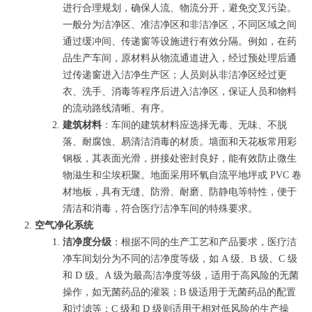
进行合理规划，确保人流、物流分开，避免交叉污染。
一般分为洁净区、准洁净区和非洁净区，不同区域之间
通过缓冲间、传递窗等设施进行有效分隔。例如，在药
品生产车间，原材料从物流通道进入，经过预处理后通
过传递窗进入洁净生产区；人员则从非洁净区经过更
衣、洗手、消毒等程序后进入洁净区，保证人员和物料
的流动路线清晰、有序。
建筑材料
：车间的建筑材料应选择无毒、无味、不脱
落、耐腐蚀、易清洁消毒的材质。墙面和天花板常用彩
钢板，其表面光滑，拼接处密封良好，能有效防止微生
物滋生和尘埃积聚。地面采用环氧自流平地坪或 PVC 卷
材地板，具有无缝、防滑、耐磨、防静电等特性，便于
清洁和消毒，符合医疗洁净车间的特殊要求。
空气净化系统
洁净度分级
：根据不同的生产工艺和产品要求，医疗洁
净车间划分为不同的洁净度等级，如 A 级、B 级、C 级
和 D 级。A 级为最高洁净度等级，适用于高风险的无菌
操作，如无菌药品的灌装；B 级适用于无菌药品的配置
和过滤等；C 级和 D 级则适用于相对低风险的生产操