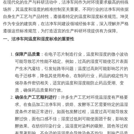
在现代化的生产与科研活动中，洁净车间作为对环境要求极高的特殊
场所，其温度和湿度的精准控制至关重要。不同行业的洁净车间依据
自身生产工艺与产品特性，遵循着特定的温度和湿度标准规范。坤灵
作为专业的建筑商，在洁净车间建设领域经验丰富，深入理解并严格
遵循这些标准规范，为打造适宜的生产科研环境提供有力保障。
一、洁净车间温度和湿度标准的重要性
保障产品质量
：在电子芯片制造行业，温度和湿度的微小波动
可能导致芯片性能不稳定。例如，过高的湿度可能使芯片表面
产生水汽凝结，引发短路等问题；温度过高则可能影响芯片的
电子迁移率，降低其使用寿命。在制药行业，药品的稳定性与
储存条件密切相关，适宜的温度和湿度能防止药品受潮、变
质，确保药品质量和疗效。
确保生产工艺顺利进行
：许多生产工艺对环境温湿度有严格要
求。在食品加工洁净车间，烘焙、发酵等工艺需要特定的温湿
度条件才能正常进行。如面包发酵过程，温度过高可能导致发
酵过快，面包口感不佳；湿度过低则可能使面团干裂，影响发
酵效果。在纺织印染行业，温湿度对染料的吸附、固色等过程
有显著影响，不合适的温湿度会导致染色不均匀，影响产品质