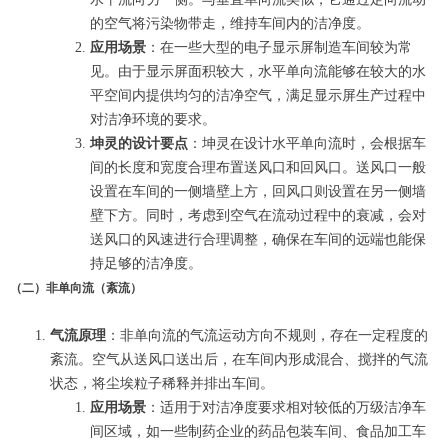
的空气将污染物带走，维持车间内的洁净度。
应用场景
：在一些大型的电子显示屏制造车间较为常
见。由于显示屏面积较大，水平单向流能够在较大的水
平空间内提供均匀的洁净空气，满足显示屏生产过程中
对洁净环境的要求。
坤灵的设计要点
：坤灵在设计水平单向流时，会根据车
间的长度和宽度合理布置送风口和回风口。送风口一般
设置在车间的一侧墙壁上方，回风口则设置在另一侧墙
壁下方。同时，考虑到空气在流动过程中的衰减，会对
送风口的风速进行合理调整，确保在车间的远端也能保
持足够的洁净度。
（二）非单向流（紊流）
气流原理
：非单向流的气流运动方向不规则，存在一定程度的
紊流。空气从送风口送出后，在车间内形成混合、搅拌的气流
状态，将尘埃粒子稀释并排出车间。
应用场景
：适用于对洁净度要求相对较低的万级洁净车
间区域，如一些制药企业的药品包装车间、食品加工车