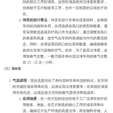
间的部分工序区域等。这些区域虽然对洁净度有要求，
但相较于芯片制造等工序，允许一定程度的尘埃粒子存
在。
坤灵的设计要点
：坤灵在设计非单向流系统时，会根据
车间的功能和布局，合理选择送风口的类型和数量。通
常采用散流器或百叶风口作为送风口，通过调整送风口
的角度和风速，使空气在车间内形成较为均匀的紊流状
态。同时，合理设置回风口的位置和数量，确保能够有
效排出含有污染物的空气。此外，为了提高洁净度，会
增加换气次数，一般万级非单向流洁净车间的换气次数
在 15 - 25 次 / 小时。
（三）混合流
气流原理
：混合流是结合了单向流和非单向流的特点，在车间
的关键区域采用单向流，以保证高洁净度要求；在其他区域采
用非单向流，以满足较大空间的换气需求并降低成本。
应用场景
：在一些大型的综合性电子工厂洁净车间中应
用较多。例如，在芯片制造的核心工序区域采用单向
流，确保芯片生产环境的高度洁净；而在物料存储、人