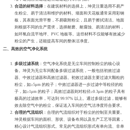
合适的材料选择
：在建筑材料的选择上，坤灵注重选用不易产
生粉尘、易于清洁和维护的材料。墙面和天花板通常采用彩钢
板，其表面光滑平整，不易吸附粉尘，且易于擦拭清洁。地面
则根据不同的生产需求，选择耐磨、耐腐蚀、易清洁的材料，
如环氧自流平地坪、PVC 地板等。这些材料不仅能够有效减少
粉尘的产生，还能提高车间的整体洁净度。
二、高效的空气净化系统
多级过滤系统
：空气净化系统是无尘车间控制粉尘的核心设
备。坤灵为无尘车间配备多级过滤系统，一般包括初效过滤
器、中效过滤器和高效过滤器。初效过滤器主要过滤大颗粒的
粉尘，如≥5μm 的粒子；中效过滤器进一步过滤中等粒径的粒
子，如≥1μm 的粒子；高效过滤器则对粒径≥0.3μm 的粒子具有
极高的过滤效率，可达到 99.97% 以上。通过多级过滤，能够有
效去除空气中的粉尘，保证送入车间的空气洁净度符合要求。
合理的气流组织
：合理的气流组织对于粉尘的控制至关重要。
坤灵根据车间的面积、形状、设备布局以及生产工艺等因素，
精心设计气流组织形式。常见的气流组织形式有单向流、非单