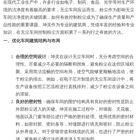
在现代工业生产中，许多行业如电子、制药、食品、光学等对生产环
境的洁净度有着极高的要求，无尘车间应运而生。粉尘作为影响无尘
车间洁净度的关键因素，如何有效控制粉尘成为了确保生产质量和产
品性能的重要课题。坤灵作为专业的建筑商，凭借丰富的经验和专业
知识，在无尘车间控制粉尘方面积累了一系列行之有效的方法。
一、优化车间建筑结构与布局
合理的空间设计
：坤灵在设计无尘车间时，充分考虑空间的合
理性。尽量减少不必要的隔断和拐角，避免粉尘在这些区域积
聚。采用简洁流畅的空间布局，使空气能够更顺畅地流动，便
于粉尘的排出。例如，在电子芯片制造的无尘车间设计中，将
生产设备按照工艺流程进行直线排列，减少了粉尘在设备之间
的滞留。
良好的密封性
：确保车间的围护结构具有良好的密封性是防止
外部粉尘进入的关键。坤灵在施工过程中，对墙面、天花板、
地面以及门窗等部位进行严格的密封处理。使用优质的密封材
料，如密封胶、密封条等，对缝隙进行填充和密封，防止粉尘
从外界侵入。对于穿墙管道和线缆的孔洞，也进行了严密的封
堵，避免粉尘通过这些通道进入车间内部。