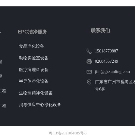
联系我们
EPC洁净服务
务
食品净化设备
15018770887
动物实验室设备
02084557249
程
医疗病理科设备
jim@gzkunling.com
程
半导体净化设备
广东省广州市番禺区石
号6栋
工程
生物制药净化设备
消毒供应中心净化设备
工程
粤ICP备2021061685号-3