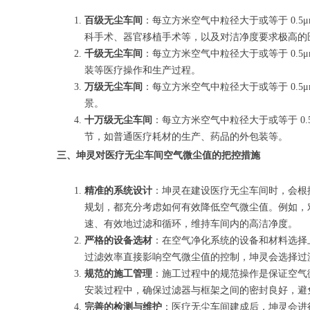
百级无尘车间
：每立方米空气中粒径大于或等于 0.5μ
科手术、器官移植手术等，以及对洁净度要求极高的
千级无尘车间
：每立方米空气中粒径大于或等于 0.5μm
装等医疗操作和生产过程。
万级无尘车间
：每立方米空气中粒径大于或等于 0.5μm
景。
十万级无尘车间
：每立方米空气中粒径大于或等于 0.5μ
节，如普通医疗耗材的生产、药品的外包装等。
三、坤灵对医疗无尘车间空气微尘值的把控措施
精准的系统设计
：坤灵在建设医疗无尘车间时，会根
规划，都充分考虑如何有效降低空气微尘值。例如，
速、有效地过滤和循环，维持车间内的高洁净度。
严格的设备选材
：在空气净化系统的设备和材料选择
过滤效率直接影响空气微尘值的控制，坤灵会选择过
规范的施工管理
：施工过程中的规范操作是保证空气
安装过程中，确保过滤器与框架之间的密封良好，避
完善的检测与维护
：医疗无尘车间建成后，坤灵会进