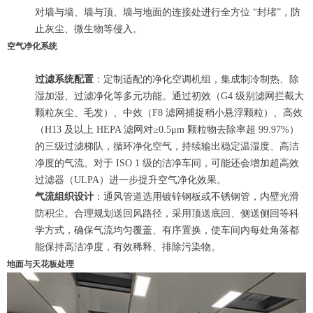
对墙与墙、墙与顶、墙与地面的连接处进行全方位 “封堵”，防
止灰尘、微生物等侵入。
空气净化系统
过滤系统配置
：定制适配的净化空调机组，集成制冷制热、除
湿加湿、过滤净化等多元功能。通过初效（G4 级别滤网拦截大
颗粒灰尘、毛发）、中效（F8 滤网捕捉稍小悬浮颗粒）、高效
（H13 及以上 HEPA 滤网对≥0.5μm 颗粒物去除率超 99.97%）
的三级过滤梯队，循环净化空气，持续输出稳定温湿度、高洁
净度的气流。对于 ISO 1 级的洁净车间，可能还会增加超高效
过滤器（ULPA）进一步提升空气净化效果。
气流组织设计
：通风管道选用镀锌钢板或不锈钢管，内壁光滑
防积尘。合理规划送回风路径，采用顶送底回、侧送侧回等科
学方式，确保气流均匀覆盖、有序置换，使车间内每处角落都
能保持高洁净度，有效稀释、排除污染物。
地面与天花板处理