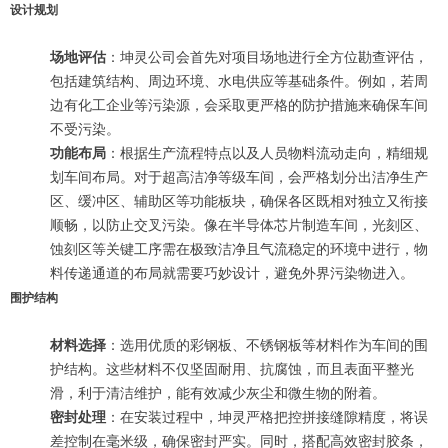
设计规划
场地评估
：坤灵公司会首先对项目场地进行全方位勘查评估，
包括建筑结构、周边环境、水电供应等基础条件。例如，若周
边有化工企业等污染源，会采取更严格的防护措施来确保车间
不受污染。
功能布局
：根据生产流程特点以及人员物料流动走向，精细规
划车间布局。对于超高洁净等级车间，会严格划分出洁净生产
区、缓冲区、辅助区等功能板块，确保各区既相对独立又衔接
顺畅，以防止交叉污染。像在半导体芯片制造车间，光刻区、
蚀刻区等关键工序需在极致洁净且气流稳定的环境中进行，物
料传递通道的布局就需要巧妙设计，避免外界污染物进入。
围护结构
材料选择
：选用优质的彩钢板、不锈钢板等材料作为车间的围
护结构。这些材料不仅坚固耐用、抗腐蚀，而且表面平整光
滑，利于清洁维护，能有效减少灰尘和微生物的附着。
密封处理
：在安装过程中，坤灵严格把控拼接缝隙精度，将误
差控制在毫米级，确保密封严实。同时，搭配高效密封胶条，