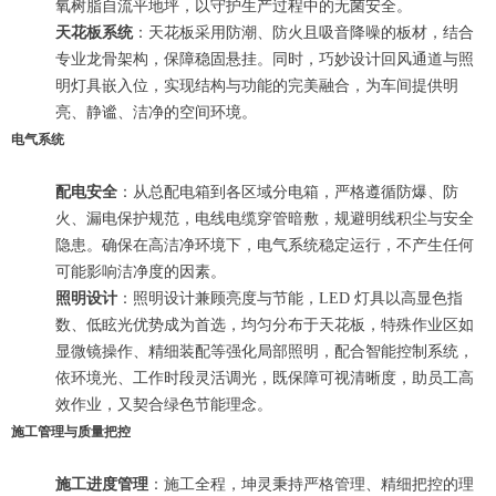
氧树脂自流平地坪，以守护生产过程中的无菌安全。
天花板系统
：天花板采用防潮、防火且吸音降噪的板材，结合
专业龙骨架构，保障稳固悬挂。同时，巧妙设计回风通道与照
明灯具嵌入位，实现结构与功能的完美融合，为车间提供明
亮、静谧、洁净的空间环境。
电气系统
配电安全
：从总配电箱到各区域分电箱，严格遵循防爆、防
火、漏电保护规范，电线电缆穿管暗敷，规避明线积尘与安全
隐患。确保在高洁净环境下，电气系统稳定运行，不产生任何
可能影响洁净度的因素。
照明设计
：照明设计兼顾亮度与节能，LED 灯具以高显色指
数、低眩光优势成为首选，均匀分布于天花板，特殊作业区如
显微镜操作、精细装配等强化局部照明，配合智能控制系统，
依环境光、工作时段灵活调光，既保障可视清晰度，助员工高
效作业，又契合绿色节能理念。
施工管理与质量把控
施工进度管理
：施工全程，坤灵秉持严格管理、精细把控的理