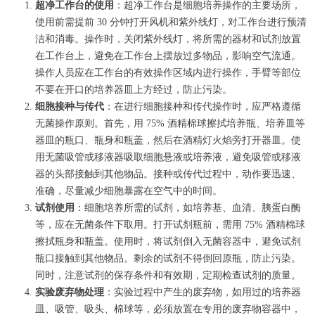
超净工作台的使用
：超净工作台是细胞培养操作的主要场所，
使用前需提前 30 分钟打开风机和紫外线灯，对工作台进行预清
洁和消毒。操作时，关闭紫外线灯，将所需的器材和试剂放置
在工作台上，避免在工作台上摆放过多物品，影响空气流通。
操作人员应在工作台的有效操作区域内进行操作，手臂等部位
不要在开口的培养器皿上方经过，防止污染。
细胞接种与传代
：在进行细胞接种和传代操作时，应严格遵循
无菌操作原则。首先，用 75% 酒精棉球擦拭培养瓶、培养皿等
器皿的瓶口、瓶身和瓶盖，然后在酒精灯火焰旁打开器皿。使
用无菌吸管或移液器吸取细胞悬液或培养液，避免吸管或移液
器的头部接触到其他物品。接种或传代过程中，动作要迅速、
准确，尽量减少细胞暴露在空气中的时间。
试剂使用
：细胞培养所需的试剂，如培养基、血清、胰蛋白酶
等，应在无菌条件下取用。打开试剂瓶前，需用 75% 酒精棉球
擦拭瓶身和瓶盖。使用时，将试剂倒入无菌容器中，避免试剂
瓶口接触到其他物品。剩余的试剂不得倒回原瓶，防止污染。
同时，注意试剂的保存条件和有效期，定期检查试剂的质量。
实验废弃物处理
：实验过程中产生的废弃物，如用过的培养器
皿、吸管、吸头、棉球等，必须放置在专用的废弃物容器中，