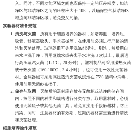
入。同时，不同功能区域之间也应保持一定的压差梯度，如洁
净区与非洁净区之间的压差应大于 10Pa，以确保空气从洁净区
域流向非洁净区域，避免交叉污染。
实验器材准备规范
清洗与灭菌
：所有用于细胞培养的器材，如培养皿、培养瓶、
吸管、移液器吸头、手术器械等，在使用前必须进行严格的清
洗和灭菌处理。玻璃器皿可先用洗涤剂浸泡、刷洗，然后用自
来水冲洗干净，再用蒸馏水或去离子水冲洗 3 次以上，最后进
行高压蒸汽灭菌（121℃，20 分钟）。塑料制品可采用湿热灭菌
或干热灭菌（160-180℃，2-4 小时），也可使用一次性无菌器
材。金属器械可采用高压蒸汽灭菌或浸泡在 75% 酒精中消毒，
使用前用无菌纱布擦干。
储存与取用
：灭菌后的器材应存放在无菌柜或洁净的储存间
内，按照不同的种类和规格进行分类存放。取用器材时，必须
使用无菌镊子或其他无菌工具，避免直接用手接触器材，防止
污染。同时，注意器材的有效期，过期的器材需重新进行清洗
和灭菌处理。
细胞培养操作规范