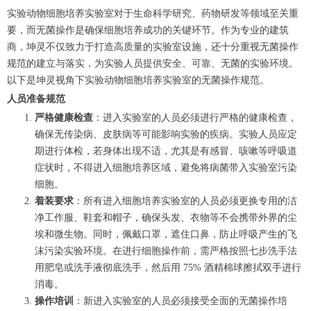
实验动物细胞培养实验室对于生命科学研究、药物研发等领域至关重
要，而无菌操作是确保细胞培养成功的关键环节。作为专业的建筑
商，坤灵不仅致力于打造高质量的实验室设施，还十分重视无菌操作
规范的建立与落实，为实验人员提供安全、可靠、无菌的实验环境。
以下是坤灵视角下实验动物细胞培养实验室的无菌操作规范。
人员准备规范
严格健康检查
：进入实验室的人员必须进行严格的健康检查，
确保无传染病、皮肤病等可能影响实验的疾病。实验人员应定
期进行体检，若身体出现不适，尤其是有感冒、咳嗽等呼吸道
症状时，不得进入细胞培养区域，避免将病菌带入实验室污染
细胞。
着装要求
：所有进入细胞培养实验室的人员必须更换专用的洁
净工作服、鞋套和帽子，确保头发、衣物等不会携带外界的尘
埃和微生物。同时，佩戴口罩，遮住口鼻，防止呼吸产生的飞
沫污染实验环境。在进行细胞操作前，需严格按照七步洗手法
用肥皂或洗手液彻底洗手，然后用 75% 酒精棉球擦拭双手进行
消毒。
操作培训
：新进入实验室的人员必须接受全面的无菌操作培