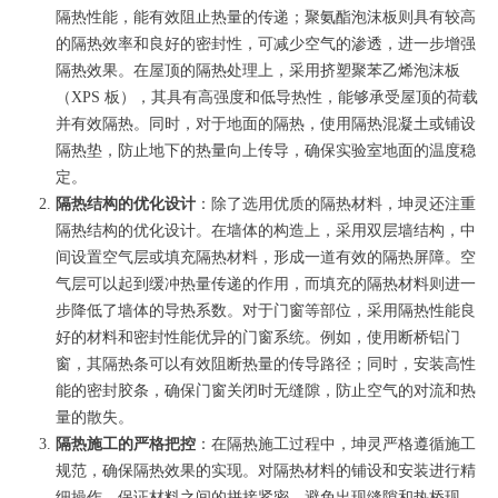
隔热性能，能有效阻止热量的传递；聚氨酯泡沫板则具有较高
的隔热效率和良好的密封性，可减少空气的渗透，进一步增强
隔热效果。在屋顶的隔热处理上，采用挤塑聚苯乙烯泡沫板
（XPS 板），其具有高强度和低导热性，能够承受屋顶的荷载
并有效隔热。同时，对于地面的隔热，使用隔热混凝土或铺设
隔热垫，防止地下的热量向上传导，确保实验室地面的温度稳
定。
隔热结构的优化设计
：除了选用优质的隔热材料，坤灵还注重
隔热结构的优化设计。在墙体的构造上，采用双层墙结构，中
间设置空气层或填充隔热材料，形成一道有效的隔热屏障。空
气层可以起到缓冲热量传递的作用，而填充的隔热材料则进一
步降低了墙体的导热系数。对于门窗等部位，采用隔热性能良
好的材料和密封性能优异的门窗系统。例如，使用断桥铝门
窗，其隔热条可以有效阻断热量的传导路径；同时，安装高性
能的密封胶条，确保门窗关闭时无缝隙，防止空气的对流和热
量的散失。
隔热施工的严格把控
：在隔热施工过程中，坤灵严格遵循施工
规范，确保隔热效果的实现。对隔热材料的铺设和安装进行精
细操作，保证材料之间的拼接紧密，避免出现缝隙和热桥现