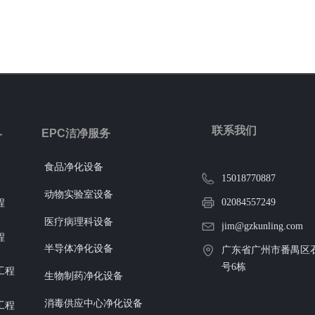
联系我们
EPC洁净服务
务
食品净化设备
15018770887
动物实验室设备
02084557249
程
医疗病理科设备
jim@gzkunling.com
程
半导体净化设备
广东省广州市番禺区石
号6栋
工程
生物制药净化设备
消毒供应中心净化设备
工程