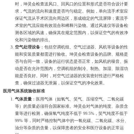
时，坤灵会检查送风口、回风口的位置和形式是否符合设计要
求，气流的流向和速度是否均匀稳定。例如，单向流手术室应
保证气流从手术区流向周边区，形成稳定的气流屏障；紊流手
术室的气流应能有效混合和稀释污染物。通过风速仪等设备检
测各区域的风速，确保其在规定范围内，以保证空气的有效净
化和污染物的排出。
空气处理设备
：包括空调机组、空气过滤器、风机等设备的性
能和安装质量都需进行验收。坤灵会检查设备的品牌、规格是
否与合同一致，设备的运行状态是否正常，如风机的噪音、振
动是否在允许范围内，空调机组的制冷、制热、加湿、除湿功
能是否良好。同时，对空气过滤器的安装密封性进行严格检
查，确保过滤器无泄漏，以保证空气的净化效果。
医用气体系统验收标准
气体质量
：医用气体（如氧气、笑气、压缩空气、二氧化碳
等）的质量必须符合国家标准。坤灵会对气体的纯度、杂质含
量等进行检测，确保氧气纯度不低于 99.5%，笑气纯度不低于
99% 等，同时严格控制气体中的一氧化碳、二氧化碳、水分、
油分等杂质的含量，以保障患者的安全和医疗设备的正常运