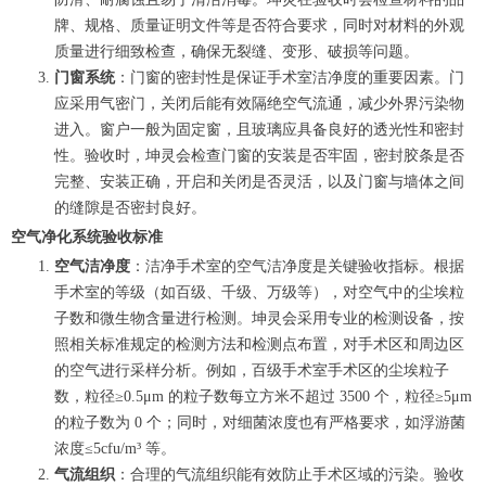
牌、规格、质量证明文件等是否符合要求，同时对材料的外观
质量进行细致检查，确保无裂缝、变形、破损等问题。
门窗系统
：门窗的密封性是保证手术室洁净度的重要因素。门
应采用气密门，关闭后能有效隔绝空气流通，减少外界污染物
进入。窗户一般为固定窗，且玻璃应具备良好的透光性和密封
性。验收时，坤灵会检查门窗的安装是否牢固，密封胶条是否
完整、安装正确，开启和关闭是否灵活，以及门窗与墙体之间
的缝隙是否密封良好。
空气净化系统验收标准
空气洁净度
：洁净手术室的空气洁净度是关键验收指标。根据
手术室的等级（如百级、千级、万级等），对空气中的尘埃粒
子数和微生物含量进行检测。坤灵会采用专业的检测设备，按
照相关标准规定的检测方法和检测点布置，对手术区和周边区
的空气进行采样分析。例如，百级手术室手术区的尘埃粒子
数，粒径≥0.5μm 的粒子数每立方米不超过 3500 个，粒径≥5μm
的粒子数为 0 个；同时，对细菌浓度也有严格要求，如浮游菌
浓度≤5cfu/m³ 等。
气流组织
：合理的气流组织能有效防止手术区域的污染。验收