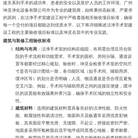
接关系到手术的成功率、患者的安全以及医护人员的工作环境。广州
坤灵净化设备有限公司作为专业的建筑商，始终秉持高标准、严要求
的原则，在洁净手术室建设工程中严格遵循相关验收项目标准，确保
每一个交付的项目都能达到优质水平。以下将详细阐述洁净手术室建
设工程的主要验收项目标准以及坤灵在其中的专业实践。
建筑与装修工程验收标准
结构与布局
：洁净手术室的结构应稳固，布局需合理且符合医
院的手术流程和功能需求。手术室的面积、房间分隔、通道设
置等都要经过精心规划。验收时，坤灵会检查手术室的空间尺
寸是否与设计图纸一致，各功能区域（如手术间、辅助用房、
缓冲区等）的划分是否明确，人流、物流通道是否合理且避免
交叉污染。例如，手术间与辅助用房之间的连接应便捷，缓冲
区的设置能有效隔离外界污染，确保手术区域的独立性和安全
性。
建筑材料
：选用的建筑材料需具备良好的洁净性能、防火性
能、耐腐蚀性和易清洁性。墙面和天花板通常采用优质彩钢
板，其表面应平整光滑、无缝隙、不起尘，拼接处密封严密。
地面多采用环氧树脂自流平地坪或同质透心地板，要求耐磨、
防滑、耐腐蚀且易于清洁消毒。坤灵在验收时会检查材料的品