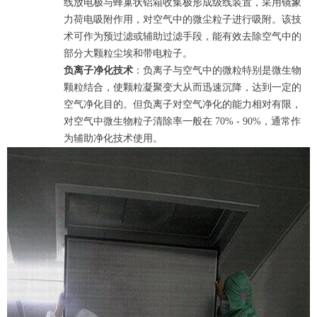
线放电极与蜂巢状铝箱收集极形成级线装置，采用镜象
力荷电吸附作用，对空气中的微尘粒子进行吸附。该技
术可作为预过滤或辅助过滤手段，能有效去除空气中的
部分大颗粒尘埃和带电粒子。
负离子净化技术
：负离子与空气中的微粒特别是微生物
颗粒结合，使颗粒凝聚变大从而迅速沉降，达到一定的
空气净化目的。但负离子对空气净化的能力相对有限，
对空气中微生物粒子清除率一般在 70% - 90%，通常作
为辅助净化技术使用。