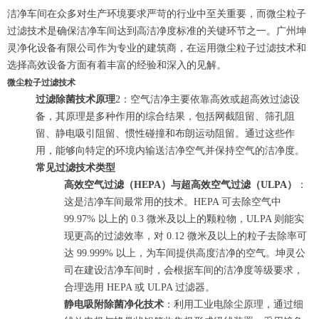
洁净车间在众多对生产环境要求严苛的行业中至关重要，而微尘粒子
过滤技术是确保洁净车间达到高洁净度标准的关键环节之一。广州坤
灵净化设备有限公司作为专业的建筑商，在运用微尘粒子过滤技术和
选择高效设备方面有着丰富的经验和深入的见解。
微尘粒子过滤技术
过滤除菌技术原理
2：空气洁净主要依靠高效或超高效过滤设
备，其原理是多种作用的综合结果，包括网截阻留、筛孔阻
留、静电吸引阻留、惯性碰撞和布朗运动阻留。通过这些作
用，能够向特定的环境内输送洁净空气并保持空气的洁净度。
常见过滤技术类型
高效空气过滤（HEPA）与超高效空气过滤（ULPA）
：
这是洁净车间最常用的技术。HEPA 可去除空气中
99.97% 以上的 0.3 微米及以上的颗粒物，ULPA 则能实
现更高的过滤效率，对 0.12 微米及以上的粒子去除率可
达 99.999% 以上，为车间提供高度洁净的空气。坤灵公
司在建设洁净车间时，会根据车间的洁净度等级要求，
合理选用 HEPA 或 ULPA 过滤器。
静电吸附除菌净化技术
：利用工业电除尘原理，通过细