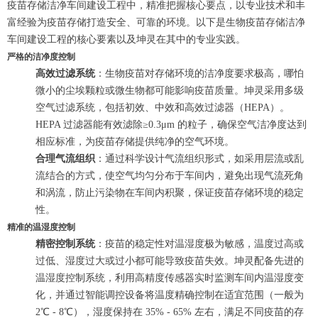
疫苗存储洁净车间建设工程中，精准把握核心要点，以专业技术和丰
富经验为疫苗存储打造安全、可靠的环境。以下是生物疫苗存储洁净
车间建设工程的核心要素以及坤灵在其中的专业实践。
严格的洁净度控制
高效过滤系统
：生物疫苗对存储环境的洁净度要求极高，哪怕
微小的尘埃颗粒或微生物都可能影响疫苗质量。坤灵采用多级
空气过滤系统，包括初效、中效和高效过滤器（HEPA）。
HEPA 过滤器能有效滤除≥0.3μm 的粒子，确保空气洁净度达到
相应标准，为疫苗存储提供纯净的空气环境。
合理气流组织
：通过科学设计气流组织形式，如采用层流或乱
流结合的方式，使空气均匀分布于车间内，避免出现气流死角
和涡流，防止污染物在车间内积聚，保证疫苗存储环境的稳定
性。
精准的温湿度控制
精密控制系统
：疫苗的稳定性对温湿度极为敏感，温度过高或
过低、湿度过大或过小都可能导致疫苗失效。坤灵配备先进的
温湿度控制系统，利用高精度传感器实时监测车间内温湿度变
化，并通过智能调控设备将温度精确控制在适宜范围（一般为
2℃ - 8℃），湿度保持在 35% - 65% 左右，满足不同疫苗的存