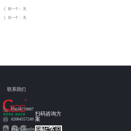
前一个：
无
ꄴ
后一个：
无
ꄲ
联系我们
15018770887
扫码咨询方
案
02084557249
jim@gzkunling.com