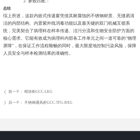
参数匹配：
总结
综上所述，这款内嵌式传递窗凭借其耐腐蚀的不锈钢材质、无缝易清
洁的内部结构、内置紫外线消毒功能以及最关键的双门机械互锁系
统，完美契合了病理科在样本传递、洁污分流和生物安全防护方面的
核心需求。它能有效成为病理科内部各工作单元之间一道可靠的“物理
屏障”，在保证工作流程顺畅的同时，最大限度地控制污染风险，保障
人员安全与样本检测结果的准确性。
前一个：
蜡块柜GCC-LKG
ꄴ
后一个：
不锈钢通风柜GCC-TFG-BXG
ꄲ