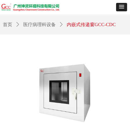
首页
ꄲ
医疗病理科设备
ꄲ
内嵌式传递窗GCC-CDC