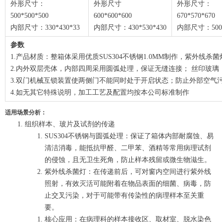
外形尺寸：
外形尺寸
外形尺寸：
500*500*500
600*600*600
670*57
内部尺寸：330*430*33
内部尺寸：430*530*430
内部尺寸：500*
参数
1.产品材质：整箱体采用优质SUS304不锈钢1.0MM制作，紫外线杀
2.内外双层壳体，内部四周采用圆弧处理，保证无缝连接； 丝印玻璃
3.双门机械互锁装置使两侧门不能同时处于开启状态；防止
4.如无其它特殊说明，加工工艺及配置均按本公司标准制作
适用场景分析：
组织样本、玻片及试剂的传递
SUS304不锈钢与圆弧处理：保证了箱体内部耐腐蚀、易
清洁消毒，能抵抗甲醛、二甲苯、酒精等常用病理试剂
的侵蚀，且无卫生死角，防止样本残留或微生物滋生。
紫外线杀菌灯：在传递前后，可对窗内空间进行紫外线
照射，有效灭活可能附着在物品表面的细菌、病毒，防
止交叉污染，对于可能带有传染性的病理样本至关重
要。
核心应用：在病理科的样本接收区、取材室、脱水染色