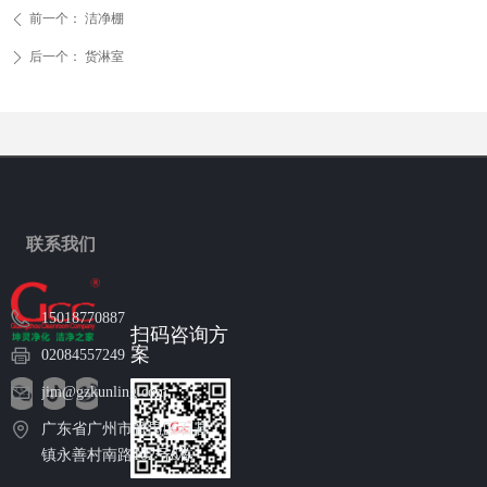
前一个：
洁净棚
ꄴ
后一个：
货淋室
ꄲ
联系我们
15018770887
扫码咨询方
案
02084557249
jim@gzkunling.com
广东省广州市番禺区石碁
镇永善村南路102号6栋